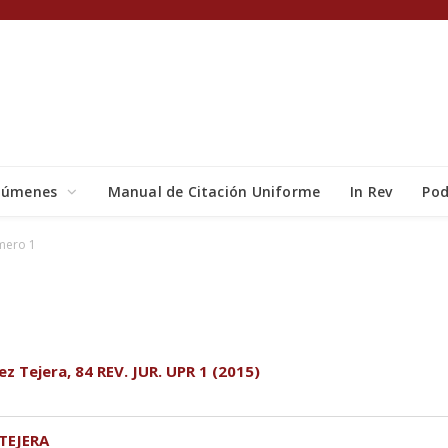
lúmenes
Manual de Citación Uniforme
In Rev
Pod
mero 1
ez Tejera, 84 REV. JUR. UPR 1 (2015)
TEJERA