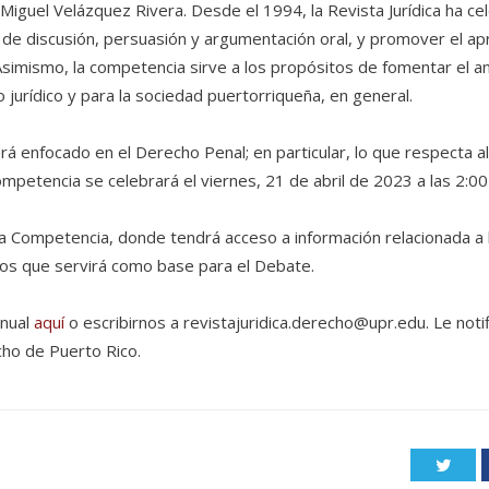
iguel Velázquez Rivera. Desde el 1994, la Revista Jurídica ha c
s de discusión, persuasión y argumentación oral, y promover el ap
imismo, la competencia sirve a los propósitos de fomentar el análi
 jurídico y para la sociedad puertorriqueña, en general.
erá enfocado en el Derecho Penal
;
en particular, lo que respecta 
ompetencia se celebrará el viernes, 2
1
de abril de 20
23
a las
2:00
a Competencia, donde tendrá acceso a información relacionada a la
echos que servirá como base para el Debate.
anual
aquí
o escribirnos a
revistajuridica.derecho@upr.edu
. Le not
cho de Puerto Rico.
Twitt