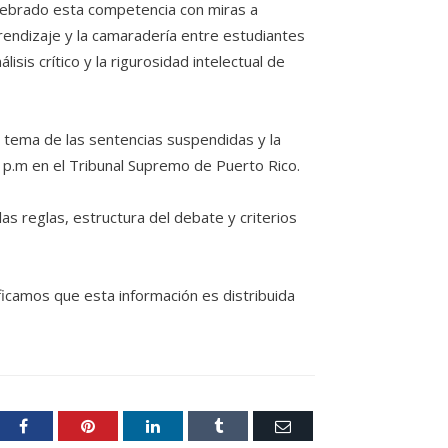
elebrado esta competencia con miras a
rendizaje y la camaradería entre estudiantes
sis crítico y la rigurosidad intelectual de
al tema de
las sentencias suspendidas y la
p.m
en el Tribunal Supremo de Puerto Rico
.
s reglas, estructura del debate y criterios
ificamos que esta información es distribuida
er
Facebook
Pinterest
LinkedIn
Tumblr
Email