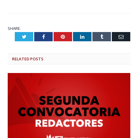
SHARE.
Twitter
Facebook
Pinterest
LinkedIn
Tumblr
Email
RELATED
POSTS