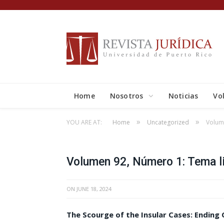
Home
Nosotros
Noticias
Vo
»
»
YOU ARE AT:
Home
Uncategorized
Volum
Volumen 92, Número 1: Tema l
ON
JUNE 18, 2024
The Scourge of the Insular Cases: Ending 