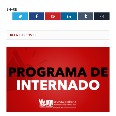
SHARE.
Twitter
Facebook
Pinterest
LinkedIn
Tumblr
Email
RELATED
POSTS