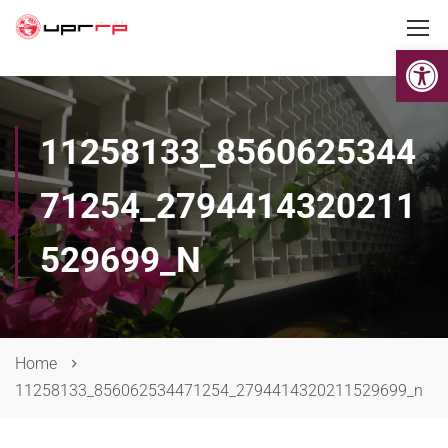
Op
11258133_8560625344
71254_2794414320211
529699_N
Home
11258133_856062534471254_2794414320211529699_n