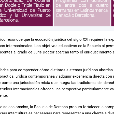
co reconoce que la educación jurídica del siglo XXI requiere la exp
s internacionales. Los objetivos educativos de la Escuela al permit
ducentes al grado de Juris Doctor abarcan tanto el enriquecimient
dades para comprender cómo distintos sistemas jurídicos abordan d
ráctica jurídica contemporánea y adquirir experiencia directa con 
o como una jurisdicción mixta que integra las tradiciones del dere
 estudios internacionales ofrecen una perspectiva particularmente v
ente.
 seleccionados, la Escuela de Derecho procura fortalecer la comp
cias interculturales necesarias para representar a una clientela di