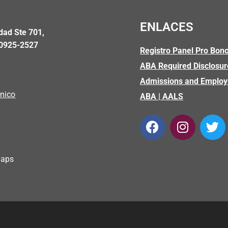
ENLACES
dad Ste 701,
00925-2527
Registro Panel Pro Bono
ABA Required Disclosur
5
Admissions and Emplo
ónico
ABA
|
AALS
Maps