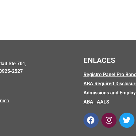
ENLACES
dad Ste 701,
00925-2527
Registro Panel Pro Bono
ABA Required Disclosur
5
Admissions and Emplo
ónico
ABA
|
AALS