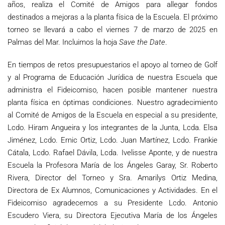
años, realiza el Comité de Amigos para allegar fondos
destinados a mejoras a la planta física de la Escuela. El próximo
torneo se llevará a cabo el viernes 7 de marzo de 2025 en
Palmas del Mar. Incluimos la hoja
Save the Date
.
En tiempos de retos presupuestarios el apoyo al torneo de Golf
y al Programa de Educación Jurídica de nuestra Escuela que
administra el Fideicomiso, hacen posible mantener nuestra
planta física en óptimas condiciones. Nuestro agradecimiento
al Comité de Amigos de la Escuela en especial a su presidente,
Lcdo. Hiram Angueira y los integrantes de la Junta, Lcda. Elsa
Jiménez, Lcdo. Ernic Ortiz, Lcdo. Juan Martínez, Lcdo. Frankie
Cátala, Lcdo. Rafael Dávila, Lcda. Ivelisse Aponte, y de nuestra
Escuela la Profesora María de los Ángeles Garay, Sr. Roberto
Rivera, Director del Torneo y Sra. Amarilys Ortiz Medina,
Directora de Ex Alumnos, Comunicaciones y Actividades. En el
Fideicomiso agradecemos a su Presidente Lcdo. Antonio
Escudero Viera, su Directora Ejecutiva María de los Ángeles