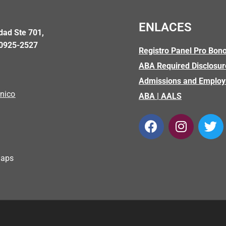
ENLACES
dad Ste 701,
00925-2527
Registro Panel Pro Bono
ABA Required Disclosur
5
Admissions and Emplo
ónico
ABA
|
AALS
Maps