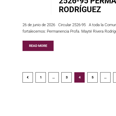
2526-95 PERMA
RODRÍGUEZ
26 de junio de 2026 Circular 2526-95 A toda la Comu
fortalecemos: Permanencia Profa. Mayté Rivera Rodrígue
READ MORE
1
…
3
4
5
…