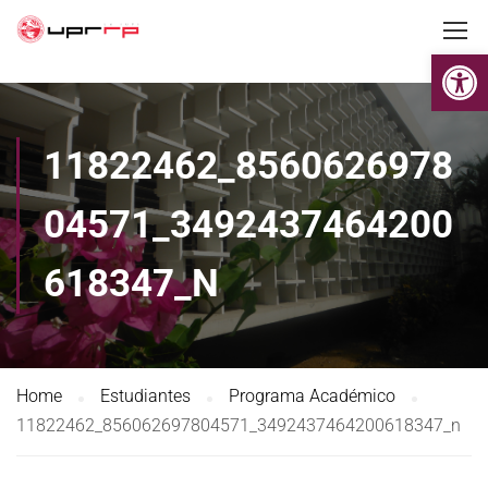
Op
11822462_8560626978
04571_3492437464200
618347_N
Home
Estudiantes
Programa Académico
11822462_856062697804571_3492437464200618347_n