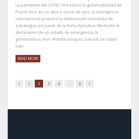
La pandemia del COVID-19 trastocó la gobernabilidad de
Puerto Rico. En un abrir y cerrar de ojos, la emergencia
internacional propulsó la deliberación inmediata de
estrategias por parte de la Rama Ejecutiva. Mediante la
declaración de un estado de emergencia, la
gobernadora, Hon. Wanda Vázquez Garced, se cobijó
bajo
READ MORE
Previous
Next
1
2
3
4
…
6