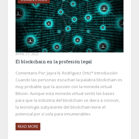
APRIL 21, 2022
El blockchain en la profesión legal
Comentario Por: Jayra N. Rodríguez Ortiz* Introducción
Cuando las personas escuchan la palabra blockchain es
muy probable que la asocien con la moneda virtual
Bitcoin. Aunque esta moneda virtual sentó las bases
para que la industria del blockchain se diera a conocer,
la tecnología subyacente del blockchain tiene el
potencial por sí sola para innumerables
READ MORE