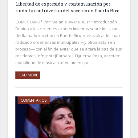
Libertad de expresión v. contaminación por
ruido: la controversia del voceteo en Puerto Rico
COMENTARIO* Por: Melanie Rivera Ruiz** Introducción
Debido a los recientes acontecimientos sobre los casos
del llamado voceteo en Puerto Rico, varios alcaldes han
radicado ordenanzas municipales —y otros están en
proceso— con el fin de evitar que se altere la paz de sus
residentes.[efn_note]Bárbara J. Figueroa Rosa, Voceteo:
modalidad de música a to’ volumen que
READ MORE
COMENTARIOS