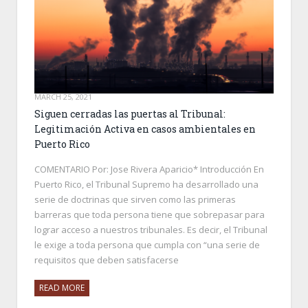
MARCH 25, 2021
Siguen cerradas las puertas al Tribunal:
Legitimación Activa en casos ambientales en
Puerto Rico
COMENTARIO Por: Jose Rivera Aparicio* Introducción En
Puerto Rico, el Tribunal Supremo ha desarrollado una
serie de doctrinas que sirven como las primeras
barreras que toda persona tiene que sobrepasar para
lograr acceso a nuestros tribunales. Es decir, el Tribunal
le exige a toda persona que cumpla con “una serie de
requisitos que deben satisfacerse
READ MORE