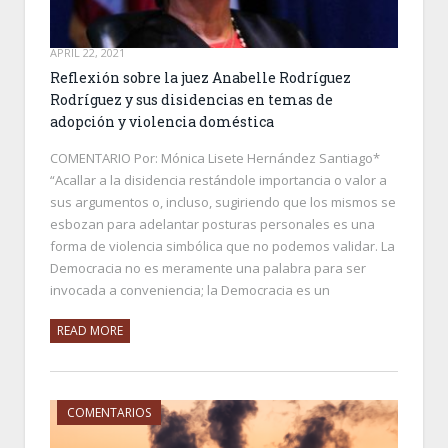
APRIL 22, 2021
Reflexión sobre la juez Anabelle Rodríguez
Rodríguez y sus disidencias en temas de
adopción y violencia doméstica
COMENTARIO Por: Mónica Lisete Hernández Santiago*
“Acallar a la disidencia restándole importancia o valor a
sus argumentos o, incluso, sugiriendo que los mismos se
esbozan para adelantar posturas personales es una
forma de violencia simbólica que no podemos validar. La
Democracia no es meramente una palabra para ser
invocada a conveniencia; la Democracia es un
READ MORE
COMENTARIOS