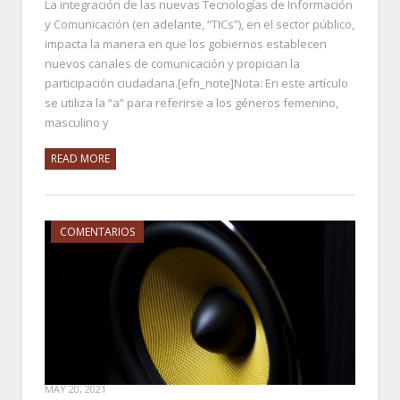
La integración de las nuevas Tecnologías de Información
y Comunicación (en adelante, “TICs”), en el sector público,
impacta la manera en que los gobiernos establecen
nuevos canales de comunicación y propician la
participación ciudadana.[efn_note]Nota: En este artículo
se utiliza la “a” para referirse a los géneros femenino,
masculino y
READ MORE
COMENTARIOS
MAY 20, 2021