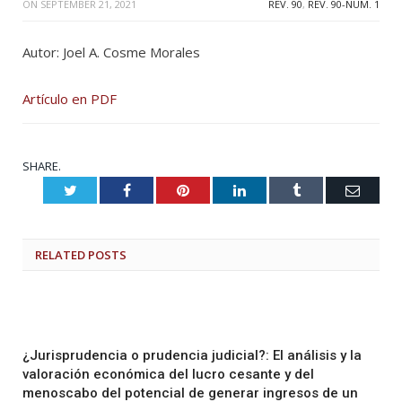
ON
SEPTEMBER 21, 2021
REV. 90
,
REV. 90-NUM. 1
Autor: Joel A. Cosme Morales
Artículo en PDF
SHARE.
Twitter
Facebook
Pinterest
LinkedIn
Tumblr
Email
RELATED
POSTS
¿Jurisprudencia o prudencia judicial?: El análisis y la
valoración económica del lucro cesante y del
menoscabo del potencial de generar ingresos de un