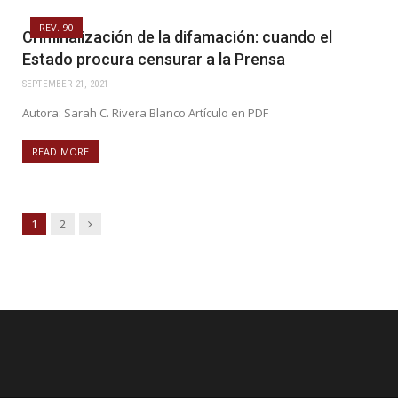
REV. 90
Criminalización de la difamación: cuando el
Estado procura censurar a la Prensa
SEPTEMBER 21, 2021
Autora: Sarah C. Rivera Blanco Artículo en PDF
READ MORE
Next
1
2