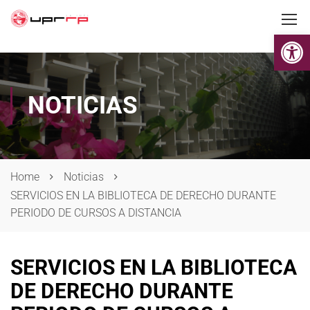
Op
NOTICIAS
Home
Noticias
SERVICIOS EN LA BIBLIOTECA DE DERECHO DURANTE
PERIODO DE CURSOS A DISTANCIA
SERVICIOS EN LA BIBLIOTECA
DE DERECHO DURANTE