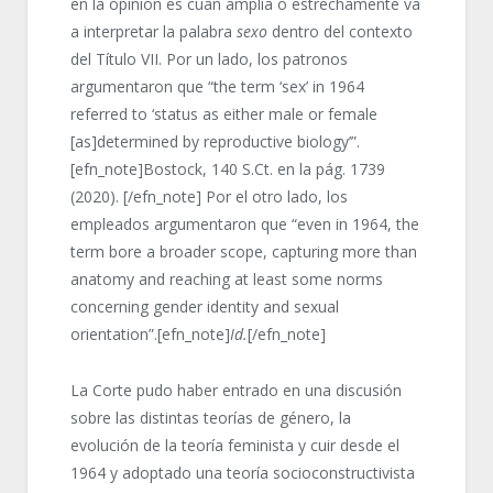
en la opinión es cuán amplia o estrechamente va
a interpretar la palabra
sexo
dentro del contexto
del Título VII. Por un lado, los patronos
argumentaron que “the term ‘sex’ in 1964
referred to ‘status as either male or female
[as]determined by reproductive biology’”.
[efn_note]Bostock, 140 S.Ct. en la pág. 1739
(2020). [/efn_note] Por el otro lado, los
empleados argumentaron que “even in 1964, the
term bore a broader scope, capturing more than
anatomy and reaching at least some norms
concerning gender identity and sexual
orientation”.[efn_note]
Id.
[/efn_note]
La Corte pudo haber entrado en una discusión
sobre las distintas teorías de género, la
evolución de la teoría feminista y cuir desde el
1964 y adoptado una teoría socioconstructivista