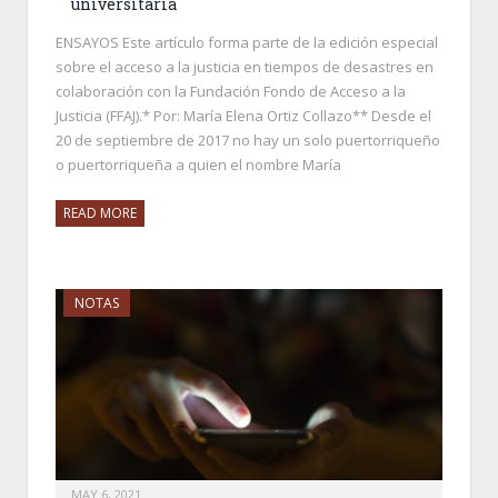
universitaria
ENSAYOS Este artículo forma parte de la edición especial
sobre el acceso a la justicia en tiempos de desastres en
colaboración con la Fundación Fondo de Acceso a la
Justicia (FFAJ).* Por: María Elena Ortiz Collazo** Desde el
20 de septiembre de 2017 no hay un solo puertorriqueño
o puertorriqueña a quien el nombre María
READ MORE
NOTAS
MAY 6, 2021