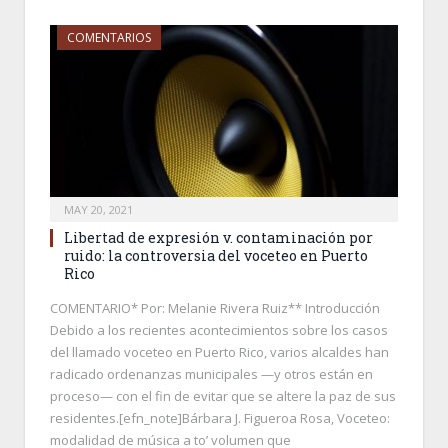
COMENTARIOS
MAY 20, 2021
Libertad de expresión v. contaminación por
ruido: la controversia del voceteo en Puerto
Rico
COMENTARIO* Por: Melanie Rivera Ruiz** Introducción
Debido a los recientes acontecimientos sobre los casos
del llamado voceteo en Puerto Rico, varios alcaldes han
radicado ordenanzas municipales —y otros están en
proceso— con el fin de evitar que se altere la paz de sus
residentes.[efn_note]Bárbara J. Figueroa Rosa, Voceteo:
modalidad de música a to’ volumen que