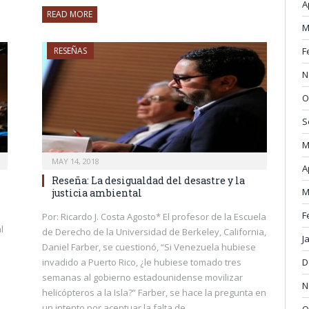
A
READ MORE
M
F
RESEÑAS
N
O
S
M
MAY 14, 2018
A
Reseña: La desigualdad del desastre y la
M
justicia ambiental
F
Por: Ricardo J. Costa Agosto* El profesor de la Escuela
l
de Derecho de la Universidad de Berkeley, California,
J
Daniel Farber, se cuestionó, “Si Venezuela hubiese
D
invadido a Puerto Rico, ¿le hubiese tomado tres
semanas al gobierno estadounidense movilizar
N
helicópteros a la Isla?” Farber, se hace la pregunta en
un intento por acentuar la falta de
O