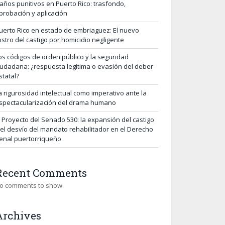
años punitivos en Puerto Rico: trasfondo,
probación y aplicación
uerto Rico en estado de embriaguez: El nuevo
ostro del castigo por homicidio negligente
os códigos de orden público y la seguridad
iudadana: ¿respuesta legítima o evasión del deber
statal?
a rigurosidad intelectual como imperativo ante la
spectacularización del drama humano
l Proyecto del Senado 530: la expansión del castigo
 el desvío del mandato rehabilitador en el Derecho
enal puertorriqueño
Recent Comments
o comments to show.
Archives