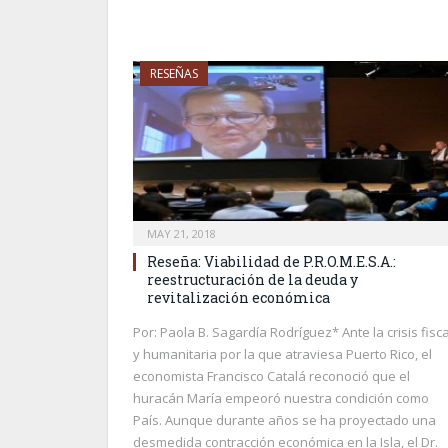
RESEÑAS
MAY 21, 2018
Reseña: Viabilidad de P.R.O.M.E.S.A.:
reestructuración de la deuda y
revitalización económica
Por: Paola B. Sagardía Rodríguez* Ante la crisis fisca
y humanitaria por la que atraviesa Puerto Rico, el
economista Francisco Catalá reconoció que el
huracán María empeoró nuestra condición como
País. Aunque durante años se ha proyectado una
desmedida contracción económica en la Isla, el Dr.