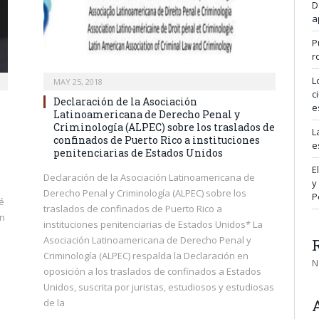
D
a
P
r
L
MAY 25, 2018
c
Declaración de la Asociación
e
Latinoamericana de Derecho Penal y
Criminología (ALPEC) sobre los traslados de
L
confinados de Puerto Rico a instituciones
e
penitenciarias de Estados Unidos
E
Declaración de la Asociación Latinoamericana de
y
Derecho Penal y Criminología (ALPEC) sobre los
P
é
traslados de confinados de Puerto Rico a
an
instituciones penitenciarias de Estados Unidos* La
Asociación Latinoamericana de Derecho Penal y
Criminología (ALPEC) respalda la Declaración en
N
oposición a los traslados de confinados a Estados
Unidos, suscrita por juristas, estudiosos y estudiosas
de la