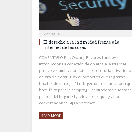
MAY 30, 2018
El derecho a la intimidad frente a la
Internet de las cosas
COMENTARIO Por: Oscar J. Bezares Lamboy*
Introducción La conexión de objetos a la Internet
parece vislumbrar un futuro en el que la privacidad
dejará de existir. Hay automóviles que registran
hábitos de manejo,[1] refrigeradores que saben qu
hace falta para la compra,[2] aspiradoras que traz
planos del hogar,[3] y televisores que graban
conversaciones.[4] La “Internet
READ MORE