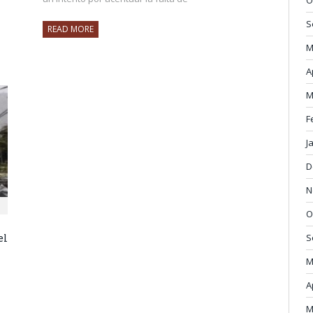
S
READ MORE
M
A
M
F
J
D
N
O
S
el
M
A
M