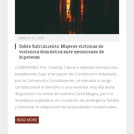
MARCH 19, 2020
Doble Sufrimiento: Mujeres víctimas de
violencia doméstica ante ejecuciones de
hipotecas
COMENTARIO Por: Orlandy Cabrera Valentín Introducción
Inicialmente, bajo el proyecto de Constitución redactado
por la Convención Constituyente, se elevaba a rango
constitucional el derecho a una vivienda. Hoy día dicha
disposición no existe en nuestra Carta Magna, pero la
Asamblea Legislativa, en su interés de proteger la familia
y fomentar la adquisición de propiedades residenciales,
READ MORE