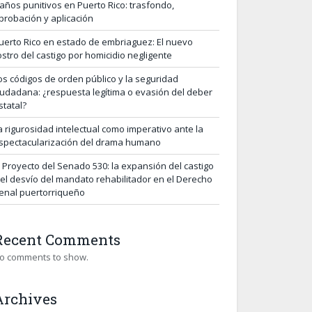
años punitivos en Puerto Rico: trasfondo,
probación y aplicación
uerto Rico en estado de embriaguez: El nuevo
ostro del castigo por homicidio negligente
os códigos de orden público y la seguridad
iudadana: ¿respuesta legítima o evasión del deber
statal?
a rigurosidad intelectual como imperativo ante la
spectacularización del drama humano
l Proyecto del Senado 530: la expansión del castigo
 el desvío del mandato rehabilitador en el Derecho
enal puertorriqueño
Recent Comments
o comments to show.
Archives