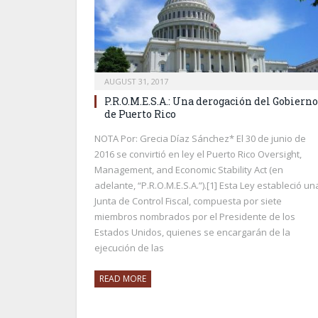
AUGUST 31, 2017
P.R.O.M.E.S.A.: Una derogación del Gobierno
de Puerto Rico
NOTA Por: Grecia Díaz Sánchez* El 30 de junio de
2016 se convirtió en ley el Puerto Rico Oversight,
Management, and Economic Stability Act (en
adelante, “P.R.O.M.E.S.A.”).[1] Esta Ley estableció un
Junta de Control Fiscal, compuesta por siete
miembros nombrados por el Presidente de los
Estados Unidos, quienes se encargarán de la
ejecución de las
READ MORE