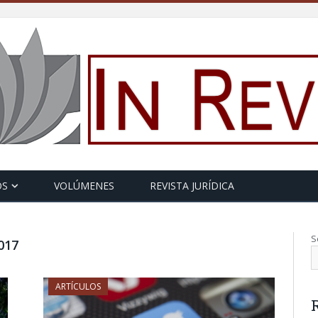
OS
VOLÚMENES
REVISTA JURÍDICA
S
017
ARTÍCULOS