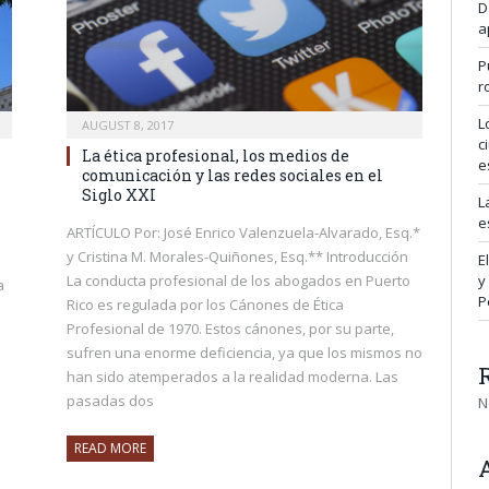
D
a
P
r
L
AUGUST 8, 2017
c
La ética profesional, los medios de
e
comunicación y las redes sociales en el
Siglo XXI
L
e
ARTÍCULO Por: José Enrico Valenzuela-Alvarado, Esq.*
y Cristina M. Morales-Quiñones, Esq.** Introducción
E
y
La conducta profesional de los abogados en Puerto
a
P
Rico es regulada por los Cánones de Ética
Profesional de 1970. Estos cánones, por su parte,
sufren una enorme deficiencia, ya que los mismos no
han sido atemperados a la realidad moderna. Las
pasadas dos
N
READ MORE