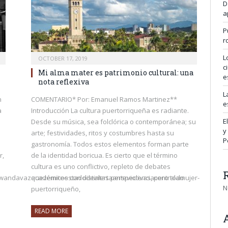
D
a
P
r
L
OCTOBER 17, 2019
c
Mi alma mater es patrimonio cultural: una
e
nota reflexiva
L
n
COMENTARIO* Por: Emanuel Ramos Martinez**
e
a
Introducción La cultura puertorriqueña es radiante.
E
Desde su música, sea folclórica o contemporánea; su
y
arte; festividades, ritos y costumbres hasta su
P
gastronomía. Todos estos elementos forman parte
r,
de la identidad boricua. Es cierto que el término
cultura es uno conflictivo, repleto de debates
a/wandavazquezemiteestadodealertaanteviolenciacontralamujer-
académicos con distintas perspectivas, pero todo
N
puertorriqueño,
READ MORE