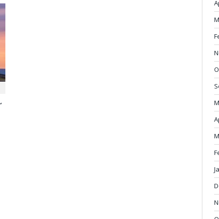
A
M
F
N
O
S
L
M
A
M
F
J
D
N
O