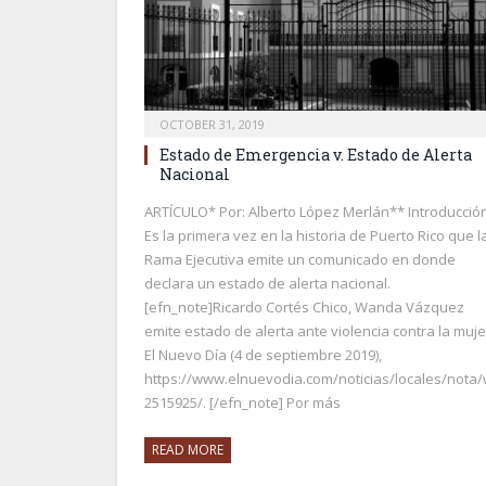
OCTOBER 31, 2019
Estado de Emergencia v. Estado de Alerta
Nacional
ARTÍCULO* Por: Alberto López Merlán** Introducció
Es la primera vez en la historia de Puerto Rico que l
Rama Ejecutiva emite un comunicado en donde
declara un estado de alerta nacional.
[efn_note]Ricardo Cortés Chico, Wanda Vázquez
emite estado de alerta ante violencia contra la muje
El Nuevo Día (4 de septiembre 2019),
https://www.elnuevodia.com/noticias/locales/not
2515925/. [/efn_note] Por más
READ MORE