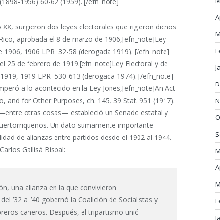
M
8-1956) 60-62 (1959). [/efn_note]
A
XX, surgieron dos leyes electorales que rigieron dichos
M
o Rico, aprobada el 8 de marzo de 1906,[efn_note]Ley
F
de 1906, 1906 LPR 32-58 (derogada 1919). [/efn_note]
l 25 de febrero de 1919.[efn_note]Ley Electoral y de
J
e 1919, 1919 LPR 530-613 (derogada 1974). [/efn_note]
D
emperó a lo acontecido en la Ley Jones,[efn_note]An Act
o, and for Other Purposes, ch. 145, 39 Stat. 951 (1917).
N
—entre otras cosas— estableció un Senado estatal y
O
 puertorriqueños. Un dato sumamente importante
S
lidad de alianzas entre partidos desde el 1902 al 1944.
arlos Gallisá Bisbal:
M
A
M
n, una alianza en la que convivieron
el ’32 al ’40 gobernó la Coalición de Socialistas y
F
reros cañeros. Después, el tripartismo unió
J