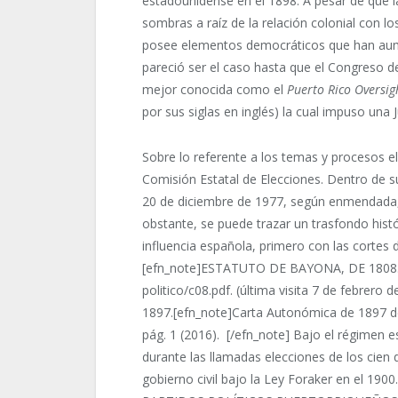
estadounidense en el 1898. A pesar de que l
sombras a raíz de la relación colonial con l
posee elementos democráticos que han aume
pareció ser el caso hasta que el Congreso 
mejor conocida como el
Puerto Rico Oversig
por sus siglas en inglés) la cual impuso una J
Sobre lo referente a los temas y procesos el
Comisión Estatal de Elecciones. Dentro de su
20 de diciembre de 1977, según enmendad
obstante, se puede trazar un trasfondo hist
influencia española, primero con las cortes
[efn_note]ESTATUTO DE BAYONA, DE 1808
politico/c08.pdf. (última visita 7 de febrero
1897.[efn_note]Carta Autonómica de 1897 d
pág. 1 (2016). [/efn_note] Bajo el régimen 
durante las llamadas elecciones de los cien d
gobierno civil bajo la Ley Foraker en el 