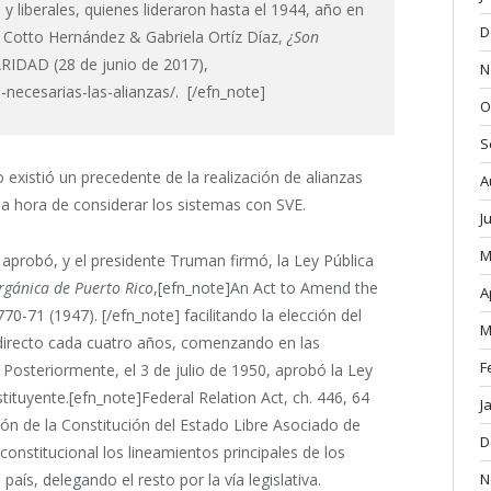
 y liberales, quienes lideraron hasta el 1944, año en
D
a Cotto Hernández & Gabriela Ortíz Díaz,
¿Son
IDAD (28 de junio de 2017),
N
necesarias-las-alianzas/. [/efn_note]
O
S
 existió un precedente de la realización de alianzas
A
 la hora de considerar los sistemas con SVE.
J
M
aprobó, y el presidente Truman firmó, la Ley Pública
rgánica de Puerto Rico
,[efn_note]An Act to Amend the
A
70-71 (1947). [/efn_note] facilitando la elección del
M
irecto cada cuatro años, comenzando en las
F
 Posteriormente, el 3 de julio de 1950, aprobó la Ley
ituyente.[efn_note]Federal Relation Act, ch. 446, 64
J
ción de la Constitución del Estado Libre Asociado de
D
constitucional los lineamientos principales de los
N
país, delegando el resto por la vía legislativa.