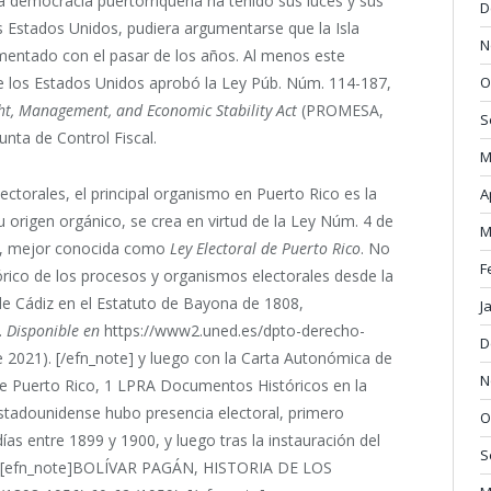
a democracia puertorriqueña ha tenido sus luces y sus
D
os Estados Unidos, pudiera argumentarse que la Isla
N
ntado con el pasar de los años. Al menos este
O
de los Estados Unidos aprobó la Ley Púb. Núm. 114-187,
ht, Management, and Economic Stability Act
(PROMESA,
S
unta de Control Fiscal.
M
ectorales, el principal organismo en Puerto Rico es la
A
 origen orgánico, se crea en virtud de la Ley Núm. 4 de
M
a, mejor conocida como
Ley Electoral de Puerto Rico
. No
F
órico de los procesos y organismos electorales desde la
 de Cádiz en el Estatuto de Bayona de 1808,
J
.
Disponible en
https://www2.uned.es/dpto-derecho-
D
 de 2021). [/efn_note] y luego con la Carta Autonómica de
N
e Puerto Rico, 1 LPRA Documentos Históricos en la
estadounidense hubo presencia electoral, primero
O
ías entre 1899 y 1900, y luego tras la instauración del
S
1900.[efn_note]BOLÍVAR PAGÁN, HISTORIA DE LOS