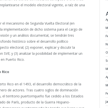
eplantearse el modelo electoral vigente, a raíz de una
A
zar el mecanismo de Segunda Vuelta Electoral (en
M
r la implementación de dicho sistema para el cargo de
isión y un análisis documental, se tendrán tres
F
asfondo histórico sobre el desarrollo político
N
cto electoral; (2) exponer, explicar y discutir la
O
n SVE; y (3) analizar la posibilidad de implementar un
en Puerto Rico.
S
M
o Rico
A
to Rico en el 1493, el desarrollo democrático de la
M
úmero de actores. Tras cuatro siglos de dominación
F
el territorio puertorriqueño fue cedido a los Estados
J
ado de París, producto de la Guerra Hispano-