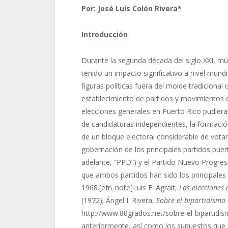
Por: José Luis Colón Rivera*
Introducción
Durante la segunda década del siglo XXI, múl
tenido un impacto significativo a nivel mund
figuras políticas fuera del molde tradiciona
establecimiento de partidos y movimientos
elecciones generales en Puerto Rico pudieran
de candidaturas independientes, la formaci
de un bloque electoral considerable de vota
gobernación de los principales partidos pue
adelante, “PPD”) y el Partido Nuevo Progres
que ambos partidos han sido los principales 
1968.[efn_note]Luis E. Agrait,
Las elecciones
(1972); Ángel I. Rivera,
Sobre el bipartidismo
http://www.80grados.net/sobre-el-bipartidis
anteriormente, así como los supuestos que 