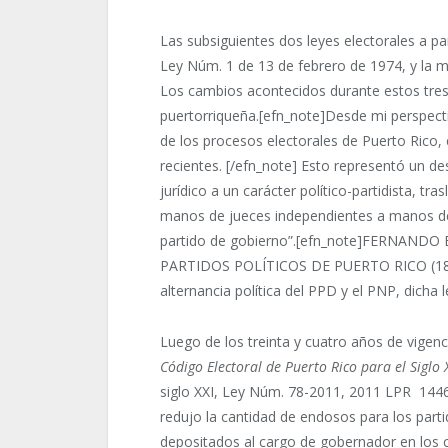
Las subsiguientes dos leyes electorales a par
Ley Núm. 1 de 13 de febrero de 1974, y la 
Los cambios acontecidos durante estos tres
puertorriqueña.[efn_note]Desde mi perspecti
de los procesos electorales de Puerto Rico,
recientes. [/efn_note] Esto representó un de
jurídico a un carácter político-partidista, tr
manos de jueces independientes a manos de l
partido de gobierno”.[efn_note]FERNAND
PARTIDOS POLÍTICOS DE PUERTO RICO (1809-
alternancia política del PPD y el PNP, dicha
Luego de los treinta y cuatro años de vigenc
Código Electoral de Puerto Rico para el Siglo 
siglo XXI, Ley Núm. 78-2011, 2011 LPR 1446
redujo la cantidad de endosos para los parti
depositados al cargo de gobernador en los c