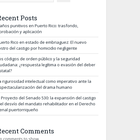
Recent Posts
años punitivos en Puerto Rico: trasfondo,
probación y aplicación
uerto Rico en estado de embriaguez: El nuevo
ostro del castigo por homicidio negligente
os códigos de orden público y la seguridad
iudadana: ¿respuesta legítima o evasión del deber
statal?
a rigurosidad intelectual como imperativo ante la
spectacularización del drama humano
l Proyecto del Senado 530: la expansión del castigo
 el desvío del mandato rehabilitador en el Derecho
enal puertorriqueño
Recent Comments
o comments to show.