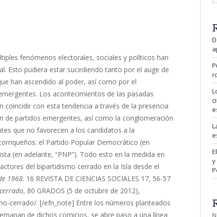
D
a
tiples fenómenos electorales, sociales y políticos han
P
ial. Esto pudiera estar sucediendo tanto por el auge de
r
l que han ascendido al poder, así como por el
L
 emergentes. Los acontecimientos de las pasadas
c
 coincidir con esta tendencia a través de la presencia
e
ón de partidos emergentes, así como la conglomeración
L
ntes que no favorecen a los candidatos a la
e
rtorriqueños: el Partido Popular Democrático (en
E
ista (en adelante, “PNP”). Todo esto en la medida en
y
actores del bipartidismo cerrado en la Isla desde el
P
 de 1968
. 16 REVISTA DE CIENCIAS SOCIALES 17, 56-57
 cerrado
, 80 GRADOS (5 de octubre de 2012),
mo-cerrado/. [/efn_note] Entre los números planteados
emanan de dichos comicios, se abre paso a una línea
N