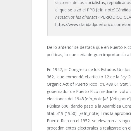
sectores de los socialistas, republicanos
el que se alzó el PPD.[efn_note]Cándid
necesarias las alianzas?
PERIÓDICO CLAR
https://www.claridadpuertorico.com/son-
De lo anterior se destaca que en Puerto Rico
políticas, lo que sería de gran importancia a
En 1947, el Congreso de los Estados Unidos 
362, que enmendó el artículo 12 de la
Ley O
Organic Act of Puerto Rico, ch. 489 61 Stat. 7
gobernador de Puerto Rico mediante voto d
elecciones del 1948.[efn_note]
Id.
[/efn_note]
Pública 600, dando paso a la Asamblea Const
Stat. 319 (1950). [/efn_note] Tras la aproba
Puerto Rico en el 1952, se elevaron a rango 
procedimientos electorales a realizarse en el 