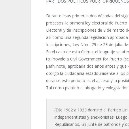
PARTIDOS POLÍTICOS PUERTORRIQUEÑOS(189
Durante esas primeras dos décadas del siglo 
procesos: la primera ley electoral de Puert
Electoral y de Inscripciones de 8 de marzo 
así como una segunda legislación aprobada e
Inscripciones, Ley Núm. 79 de 23 de julio d
En el caso de esta última, el lenguaje se at
to Provide a Civil Government for Puerto Ric
[/efn_note] aprobada dos años antes y que 
otorgó la ciudadanía estadounidense a los
durante este periodo es el acceso y la posibi
Tal como planteó el abogado y exlegislador C
[D]e 1902 a 1930 dominó el Partido Unió
independentistas y anexionistas. Luego, d
Republicanos, un junte de patronos y ob