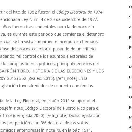
O
tir del hito de 1952 fueron el
Código Electoral de 1974
,
S
mencionada Ley Núm. 4 de 20 de diciembre de 1977.
 años fueron trascendentales para la democracia
A
va, es durante este periodo que comienza el deterioro
J
 el cual se ha visto sumamente lacerado en tiempos
J
sfase del proceso electoral, pasando de un criterio
asladando: “el control de los asuntos electorales de
A
os propios líderes políticos, principalmente los del
M
O BAYRÓN TORO, HISTORIA DE LAS ELECCIONES Y LOS
D
2012) 352 (8va ed. 2016). [/efn_note] En la
 legislación tuvo alrededor de cuarenta enmiendas.
N
O
ia de la Ley Electoral, en el año 2011 se aprobó el
J
XXI
.[efn_note]Código Electoral de Puerto Rico para el
-1579 (derogada 2020). [/efn_note] Dicha legislación
M
dos por petición a un 3% del total de los votos
A
omicios anteriores.[efn_note]
Id
. en la pág. 1511.