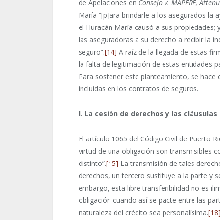
de Apelaciones en
Consejo v. MAPFRE,
Attenu
María “[p]ara brindarle a los asegurados la 
el Huracán María causó a sus propiedades; y 
las aseguradoras a su derecho a recibir la 
seguro”.
[14]
A raíz de la llegada de estas fi
la falta de legitimación de estas entidades p
Para sostener este planteamiento, se hace es
incluidas en los contratos de seguros.
I. La cesión de derechos y las cláusulas
El artículo 1065 del Código Civil de Puerto 
virtud de una obligación son transmisibles c
distinto”.
[15]
La transmisión de tales derech
derechos, un tercero sustituye a la parte y se
embargo, esta libre transferibilidad no es ili
obligación cuando así se pacte entre las par
naturaleza del crédito sea personalísima.
[18