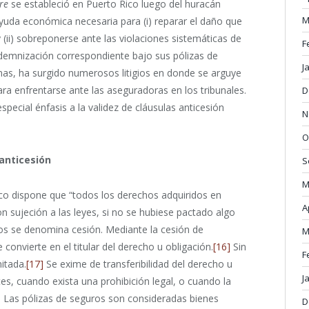
re
se estableció en Puerto Rico luego del huracán
M
ayuda económica necesaria para (i) reparar el daño que
(ii) sobreponerse ante las violaciones sistemáticas de
F
indemnización correspondiente bajo sus pólizas de
J
rmas, ha surgido numerosos litigios en donde se arguye
ara enfrentarse ante las aseguradoras en los tribunales.
D
pecial énfasis a la validez de cláusulas anticesión
N
O
 anticesión
S
M
Rico dispone que “todos los derechos adquiridos en
A
on sujeción a las leyes, si no se hubiese pactado algo
os se denomina cesión. Mediante la cesión de
M
 convierte en el titular del derecho u obligación.
[16]
Sin
F
mitada.
[17]
Se exime de transferibilidad del derecho u
J
tes, cuando exista una prohibición legal, o cuando la
]
Las pólizas de seguros son consideradas bienes
D