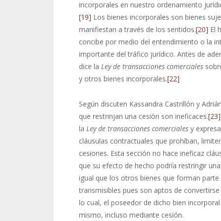
incorporales en nuestro ordenamiento jurídic
[19]
Los bienes incorporales son bienes suj
manifiestan a través de los sentidos.
[20]
El 
concibe por medio del entendimiento o la in
importante del tráfico jurídico. Antes de ad
dice la
Ley de transacciones comerciales
sobre
y otros bienes incorporales.
[22]
Según discuten Kassandra Castrillón y Adriá
que restrinjan una cesión son ineficaces.
[23]
la
Ley de transacciones comerciales
y expresan
cláusulas contractuales que prohíban, limite
cesiones. Esta sección no hace ineficaz clá
que su efecto de hecho podría restringir una 
igual que los otros bienes que forman parte d
transmisibles pues son aptos de convertirse 
lo cual, el poseedor de dicho bien incorporal
mismo, incluso mediante cesión.