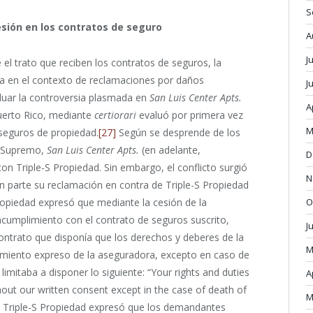
S
cesión en los contratos de seguro
A
J
l trato que reciben los contratos de seguros, la
ia en el contexto de reclamaciones por daños
J
uar la controversia plasmada en
San Luis Center Apts.
A
uerto Rico, mediante
certiorari
evaluó por primera vez
M
 seguros de propiedad.
[27]
Según se desprende de los
l Supremo,
San Luis Center Apts.
(en adelante,
D
on Triple-S Propiedad. Sin embargo, el conflicto surgió
N
 parte su reclamación en contra de Triple-S Propiedad
O
ropiedad expresó que mediante la cesión de la
cumplimiento con el contrato de seguros suscrito,
J
contrato que disponía que los derechos y deberes de la
M
ntimiento expreso de la aseguradora, excepto en caso de
limitaba a disponer lo siguiente: “Your rights and duties
A
hout our written consent except in the case of death of
M
, Triple-S Propiedad expresó que los demandantes