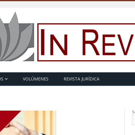
ulas anticesión en
 de seguro a la luz de la
Center Apts. et al. v.
OS
VOLÚMENES
REVISTA JURÍDICA
S