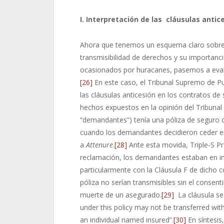
I. Interpretación de las cláusulas anti
Ahora que tenemos un esquema claro sobre e
transmisibilidad de derechos y su importanc
ocasionados por huracanes, pasemos a eval
[26]
En este caso, el Tribunal Supremo de P
las cláusulas anticesión en los contratos de
hechos expuestos en la opinión del Tribuna
“demandantes”) tenía una póliza de seguro c
cuando los demandantes decidieron ceder en
a
Attenure
.
[28]
Ante esta movida, Triple-S P
reclamación, los demandantes estaban en in
particularmente con la Cláusula F de dicho 
póliza no serían transmisibles sin el conse
muerte de un asegurado.
[29]
La cláusula se 
under this policy may not be transferred wit
an individual named insured”.
[30]
En síntesis