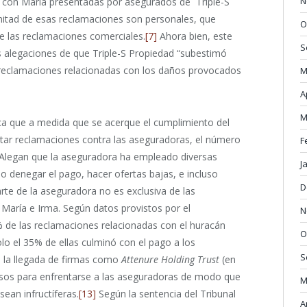
N
 con María presentadas por asegurados de Triple-S
mitad de esas reclamaciones son personales, que
O
e las reclamaciones comerciales.
[7]
Ahora bien, este
S
as alegaciones de que Triple-S Propiedad “subestimó
 reclamaciones relacionadas con los daños provocados
M
A
M
ca que a medida que se acerque el cumplimiento del
star reclamaciones contra las aseguradoras, el número
F
Alegan que la aseguradora ha empleado diversas
J
mo denegar el pago, hacer ofertas bajas, e incluso
D
rte de la aseguradora no es exclusiva de las
María e Irma. Según datos provistos por el
N
 de las reclamaciones relacionadas con el huracán
O
lo el 35% de ellas culminó con el pago a los
S
e la llegada de firmas como
Attenure Holding Trust
(en
rsos para enfrentarse a las aseguradoras de modo que
M
sean infructíferas.
[13]
Según la sentencia del Tribunal
A