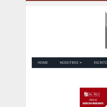
ARTÍCULOS
Artículo: Las cláus
contratos de pólizas
opinión en San Luis 
Triple-S
HOME
NOSOTROS
ESCRIT