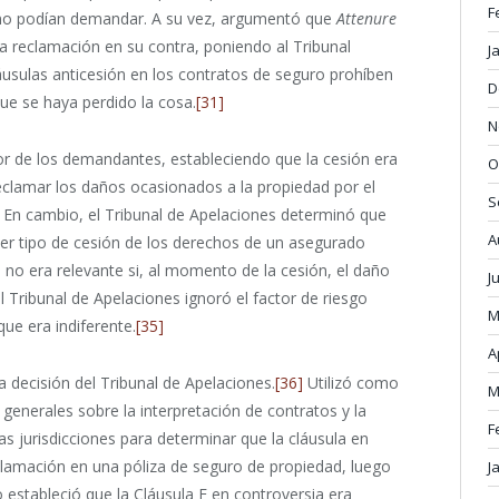
F
, no podían demandar. A su vez, argumentó que
Attenure
 la reclamación en su contra, poniendo al Tribunal
J
áusulas anticesión en los contratos de seguro prohíben
D
que se haya perdido la cosa.
[31]
N
vor de los demandantes, estableciendo que la cesión era
O
reclamar los daños ocasionados a la propiedad por el
S
En cambio, el Tribunal de Apelaciones determinó que
A
ier tipo de cesión de los derechos de un asegurado
, no era relevante si, al momento de la cesión, el daño
J
l Tribunal de Apelaciones ignoró el factor de riesgo
M
que era indiferente.
[35]
A
 decisión del Tribunal de Apelaciones.
[36]
Utilizó como
M
generales sobre la interpretación de contratos y la
F
as jurisdicciones para determinar que la cláusula en
clamación en una póliza de seguro de propiedad, luego
J
 estableció que la Cláusula F en controversia era