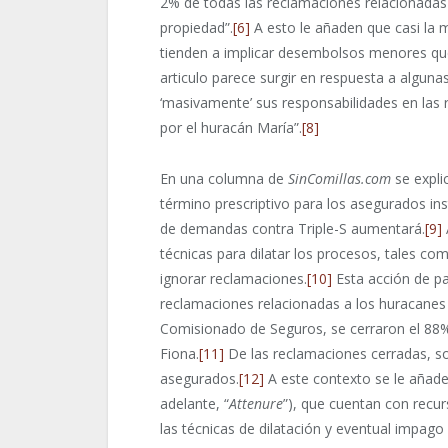
2% de todas las reclamaciones relacionadas
propiedad”.
[6]
A esto le añaden que casi la 
tienden a implicar desembolsos menores qu
articulo parece surgir en respuesta a algun
‘masivamente’ sus responsabilidades en las
por el huracán María”.
[8]
En una columna de
SinComillas.com
se expli
término prescriptivo para los asegurados in
de demandas contra Triple-S aumentará.
[9]
técnicas para dilatar los procesos, tales co
ignorar reclamaciones.
[10]
Esta acción de pa
reclamaciones relacionadas a los huracanes 
Comisionado de Seguros, se cerraron el 88%
Fiona.
[11]
De las reclamaciones cerradas, so
asegurados.
[12]
A este contexto se le añad
adelante, “
Attenure
”), que cuentan con recu
las técnicas de dilatación y eventual impago 