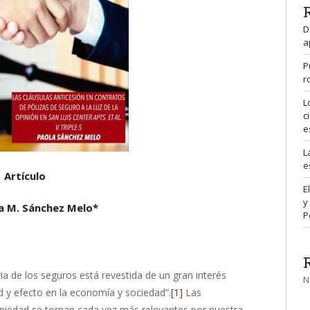
D
a
P
r
L
c
e
L
e
Artículo
E
y
la M. Sánchez Melo*
P
ria de los seguros está revestida de un gran interés
N
d y efecto en la economía y sociedad”.
[1]
Las
piedad se tornan cada vez más relevantes por nuestra