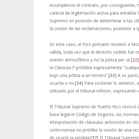
incumplieron el contrato, por consiguiente
carecía de legitimación activa para entablar
Supremo en posición de determinar si las cl
la cesión de las reclamaciones, posterior a 
En este caso, el foro primario resolvió a fa
válida, toda vez que el derecho cedido fue 
evento atmosférico y no la póliza
per se
.
[32]
la Cláusula F prohibía expresamente “cualqu
bajo una póliza a un tercero”.
[33]
A su juicio
ocurría o no.
[34]
Para sostener lo anterior, e
utilizado por el tribunal inferior, expresando 
El Tribunal Supremo de Puerto Rico revocó la
base legal el Código de Seguros, las normas 
interpretación de cláusulas anticesión en otr
controversia no prohíbe la cesión de una re
de ocurrir la pérdida.
[37]
El Tribunal Supremo