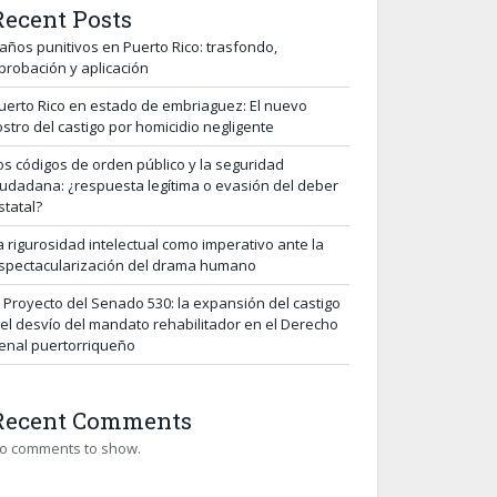
Recent Posts
años punitivos en Puerto Rico: trasfondo,
probación y aplicación
uerto Rico en estado de embriaguez: El nuevo
ostro del castigo por homicidio negligente
os códigos de orden público y la seguridad
iudadana: ¿respuesta legítima o evasión del deber
statal?
a rigurosidad intelectual como imperativo ante la
spectacularización del drama humano
l Proyecto del Senado 530: la expansión del castigo
 el desvío del mandato rehabilitador en el Derecho
enal puertorriqueño
Recent Comments
o comments to show.