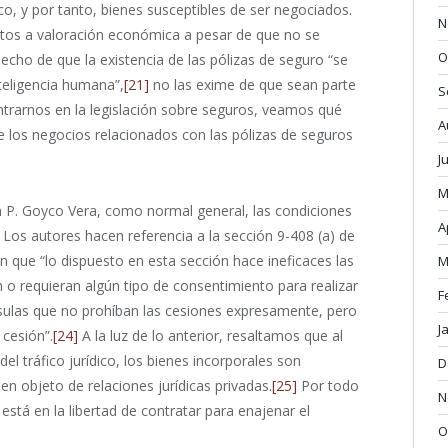
o, y por tanto, bienes susceptibles de ser negociados.
N
etos a valoración económica a pesar de que no se
O
hecho de que la existencia de las pólizas de seguro “se
teligencia humana”,
[21]
no las exime de que sean parte
S
entrarnos en la legislación sobre seguros, veamos qué
A
 los negocios relacionados con las pólizas de seguros
J
M
n P. Goyco Vera, como normal general, las condiciones
A
Los autores hacen referencia a la sección 9-408 (a) de
 que “lo dispuesto en esta sección hace ineficaces las
M
n o requieran algún tipo de consentimiento para realizar
F
usulas que no prohíban las cesiones expresamente, pero
J
cesión”.
[24]
A la luz de lo anterior, resaltamos que al
el tráfico jurídico, los bienes incorporales son
D
en objeto de relaciones jurídicas privadas.
[25]
Por todo
N
 está en la libertad de contratar para enajenar el
O