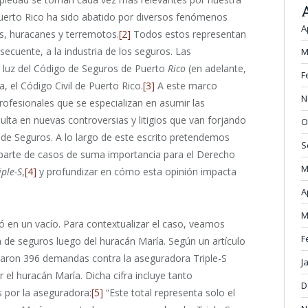
Puerto Rico ha sido abatido por diversos fenómenos
A
es, huracanes y terremotos.
[2]
Todos estos representan
secuente, a la industria de los seguros. Las
M
 luz del Código de Seguros de Puerto
Rico
(en adelante,
F
, el Código Civil de Puerto Rico.
[3]
A este marco
N
profesionales que se especializan en asumir las
lta en nuevas controversias y litigios que van forjando
O
 de Seguros. A lo largo de este escrito pretendemos
S
parte de casos de suma importancia para el Derecho
M
iple-S
,
[4]
y profundizar en cómo esta opinión impacta
A
M
ó en un vacío. Para contextualizar el caso, veamos
F
a de seguros luego del huracán María. Según un artículo
taron 396 demandas contra la aseguradora Triple-S
J
el huracán María. Dicha cifra incluye tanto
D
 por la aseguradora:
[5]
“Este total representa solo el