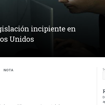
islación incipiente en
dos Unidos
S
NOTA
D
a