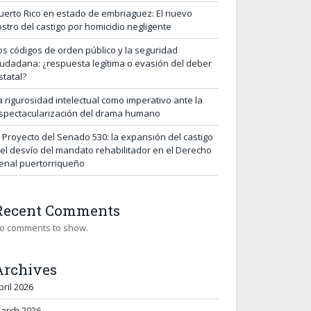
uerto Rico en estado de embriaguez: El nuevo
ostro del castigo por homicidio negligente
os códigos de orden público y la seguridad
iudadana: ¿respuesta legítima o evasión del deber
statal?
a rigurosidad intelectual como imperativo ante la
spectacularización del drama humano
l Proyecto del Senado 530: la expansión del castigo
 el desvío del mandato rehabilitador en el Derecho
enal puertorriqueño
Recent Comments
o comments to show.
Archives
pril 2026
arch 2026