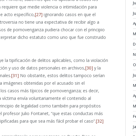
J
requiere que medie violencia o intimidación para
J
de acto específico,
[27]
ignorando casos en que el
troversia no tiene una expectativa de recibir algo a
A
sos de pornovenganza pudiera chocar con el principio
M
interpretar dicho estatuto como uno que fue construido
D
N
la tipificación de delitos aplicables, como la violación
O
ación y uso de datos personales en archivos,
[30]
y la
J
nales.
[31]
No obstante, estos delitos tampoco serían
a imágenes obtenidas por el acusado sin el
M
a los casos más típicos de pornovenganza; es decir,
A
 víctima envía voluntariamente el contenido al
incipio de legalidad como también para propósitos
M
el profesor Julio Fontanet, “que estas conductas más
F
pificadas para que sea más fácil probar el caso”.
[32]
J