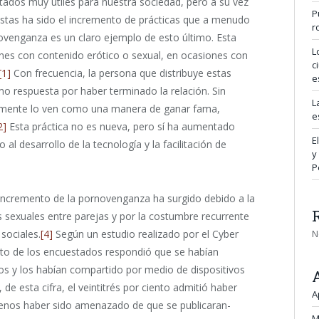
ultados muy útiles para nuestra sociedad, pero a su vez
P
estas ha sido el incremento de prácticas que a menudo
r
rnovenganza es un claro ejemplo de esto último. Esta
L
genes con contenido erótico o sexual, en ocasiones con
c
[1]
Con frecuencia, la persona que distribuye estas
e
o respuesta por haber terminado la relación. Sin
L
lemente lo ven como una manera de ganar fama,
e
2]
Esta práctica no es nueva, pero sí ha aumentado
E
al desarrollo de la tecnología y la facilitación de
y
P
incremento de la pornovenganza ha surgido debido a la
 sexuales entre parejas y por la costumbre recurrente
N
 sociales.
[4]
Según un estudio realizado por el Cyber
ciento de los encuestados respondió que se habían
os y los habían compartido por medio de dispositivos
 de esta cifra, el veintitrés por ciento admitió haber
A
 menos haber sido amenazado de que se publicaran-
M