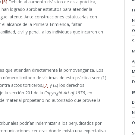
o.
[6]
Debido al aumento drástico de esta práctica,
s han logrado aprobar estatutos para atender la
F
gue latente. Ante construcciones estatutarias con
N
r el alcance de la Primera Enmienda, faltan
O
lidad, civil y penal, a los individuos que incurren en
S
M
A
ales que atiendan directamente la pornovenganza. Los
M
n número límitado de víctimas de esta práctica son: (1)
F
contra actos torticeros,
[7]
y (2) los derechos
J
jo la sección 201 de la
Copyright Act of 1976
, en
 de material propietario no autorizado que provee la
D
N
O
 tribunales podrían indemnizar a los perjudicados por
comunicaciones certeras donde exista una expectativa
S