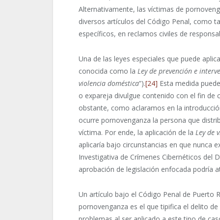
Alternativamente, las víctimas de pornoveng
diversos artículos del Código Penal, como t
específicos, en reclamos civiles de responsab
Una de las leyes especiales que puede aplica
conocida como la
Ley de prevención e interv
violencia doméstica
”).
[24]
Esta medida puede 
o expareja divulgue contenido con el fin de
obstante, como aclaramos en la introducció
ocurre pornovenganza la persona que distrib
víctima. Por ende, la aplicación de la
Ley de 
aplicaría bajo circunstancias en que nunca ex
Investigativa de Crímenes Cibernéticos del D
aprobación de legislación enfocada podría a
Un artículo bajo el Código Penal de Puerto R
pornovenganza es el que tipifica el delito de
problemas al ser aplicado a este tipo de ca