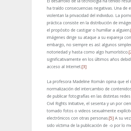
El desarrollo de la tecnología ha tenido res
ha traído consecuencias negativas. Una de 
violentan la privacidad del individuo. La po
práctica consiste en la distribución de imá
el propósito de castigar o humillar a alguien.
imágenes dirige su ataque a su expareja com
embargo, no siempre es así: algunos simp
notoriedad y hasta como algo humorístico.
[
significativamente en los últimos años debido 
acceso al Internet.
[3]
La profesora Madeline Román opina que el 
normalización del intercambio de contenidos
de publicar fotografías en las distintas redes
Civil Rights Initiative, el sesenta y un por 
tomado fotos o videos sexualmente explícit
electrónicos con otras personas.
[5]
A su vez,
sido víctima de la publicación de -o por lo