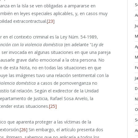
S
anza en la Isla se ven obligadas a ampararse en
ambién en leyes especiales aplicables, y, en casos muy
A
ilidad extracontractual.
[23]
J
M
r en el contexto criminal es la Ley Núm. 54-1989,
ención con la violencia doméstica
(en adelante “
Ley de
A
ser invocada en algunas situaciones en que una pareja
M
 causarle grave daño emocional a la otra persona. No
F
n de esta Nota, no en todas las situaciones en que
uye las imágenes tuvo una relación sentimental con la
J
violencia doméstica
a casos de pornovenganza no
D
istío tal relación. Según el exdirector de la Unidad
epartamento de Justicia, Rafael Sosa Arvelo, la
N
tender estas situaciones.
[25]
O
S
ico que aparenta proteger a las víctimas de la
 extorsión.
[26]
Sin embargo, el artículo presenta dos
A
sos. Primero, sabemos que no aplicaría a todos los