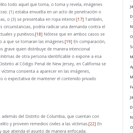
lito todo aquel que toma, o toma y revela, imágenes
J
ras: (1) estaba envuelta en un acto de penetración o
D
as, o (3) se presentaba en ropa interior.
[17]
También,
N
stas circunstancias, podría radicar una demanda contra el
tuales y punitivos.
[18]
Nótese que en ambos casos se
O
do a que se tomaran las imágenes.
[19]
En comparación,
S
os grave quien distribuye de manera intencional
ínitmas de otra persona identificable o expone a esa
M
istinto al Código Penal de New Jersey, en California se
A
a víctima consienta a aparecer en las imágenes,
M
do o expectativa de mantener el contenido privado
F
J
D
, además del Distrito de Columbia, que cuentan con
N
lito y proveen remedios civiles a las víctimas.
[22]
En
O
ey que atienda el asunto de manera enfocada.