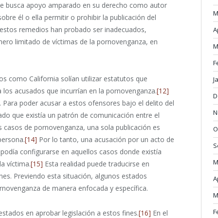
ue busca apoyo amparado en su derecho como autor
M
re él o ella permitir o prohibir la publicación del
estos remedios han probado ser inadecuados,
A
mero limitado de víctimas de la pornovenganza, en
M
F
os como California solían utilizar estatutos que
J
 a los acusados que incurrían en la pornovenganza.
[12]
D
 Para poder acusar a estos ofensores bajo el delito del
N
rado que existía un patrón de comunicación entre el
s casos de pornovenganza, una sola publicación es
O
persona.
[14]
Por lo tanto, una acusación por un acto de
S
podía configurarse en aquellos casos donde existía
M
a víctima.
[15]
Esta realidad puede traducirse en
nes. Previendo esta situación, algunos estados
A
pornovenganza de manera enfocada y específica.
M
F
estados en aprobar legislación a estos fines.
[16]
En el