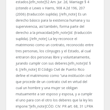
estados.[efn_note]52 Am. Jur. 2d, Marriage § 4
(
citando a
Lewis v Harris, 908 A.2d 196, 207
(2006) (traducción suplida). [/efn_note] Es un
derecho básico para la existencia humana y su
supervivencia, así también, forma parte del
derecho a la privacidad.[efn_note]
Id.
(traducción
suplida). [/efn_note] La ley reconoce el
matrimonio como un contrato, reconocido entre
tres personas, los cónyuges y el Estado, al cual
entraron dos personas libre y voluntariamente,
jurando cumplir con sus deberes.[efn_note]
Id
. §
6. [/efn_note] El Código Civil de Puerto Rico
define el matrimonio como “una institución civil
que procede de un contrato civil en virtud del
cual un hombre y una mujer se obligan
mutuamente a ser esposo y esposa, y a cumplir
el uno para con el otro los deberes que la ley les
impone.”[efn_note]CÓD. CIV. PR art. 68, 31 LPRA