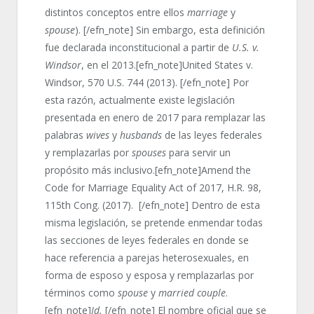
distintos conceptos entre ellos
marriage
y
spouse
). [/efn_note] Sin embargo, esta definición
fue declarada inconstitucional a partir de
U.S. v.
Windsor
, en el 2013.[efn_note]United States v.
Windsor, 570 U.S. 744 (2013). [/efn_note] Por
esta razón, actualmente existe legislación
presentada en enero de 2017 para remplazar las
palabras
wives
y
husbands
de las leyes federales
y remplazarlas por
spouses
para servir un
propósito más inclusivo.[efn_note]Amend the
Code for Marriage Equality Act of 2017, H.R. 98,
115th Cong. (2017). [/efn_note] Dentro de esta
misma legislación, se pretende enmendar todas
las secciones de leyes federales en donde se
hace referencia a parejas heterosexuales, en
forma de esposo y esposa y remplazarlas por
términos como
spouse
y
married couple
.
[efn_note]
Id.
[/efn_note] El nombre oficial que se