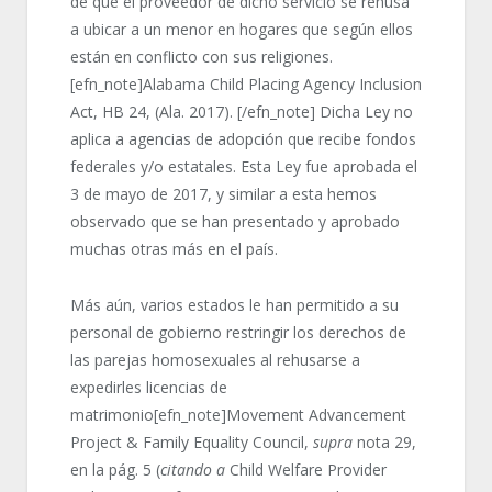
de que el proveedor de dicho servicio se rehúsa
a ubicar a un menor en hogares que según ellos
están en conflicto con sus religiones.
[efn_note]Alabama Child Placing Agency Inclusion
Act, HB 24, (Ala. 2017). [/efn_note] Dicha Ley no
aplica a agencias de adopción que recibe fondos
federales y/o estatales. Esta Ley fue aprobada el
3 de mayo de 2017, y similar a esta hemos
observado que se han presentado y aprobado
muchas otras más en el país.
Más aún, varios estados le han permitido a su
personal de gobierno restringir los derechos de
las parejas homosexuales al rehusarse a
expedirles licencias de
matrimonio[efn_note]Movement Advancement
Project & Family Equality Council,
supra
nota 29,
en la pág. 5 (
citando a
Child Welfare Provider