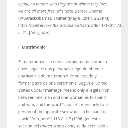
equal, no matter who they are or whom they love,
we are all more free.
[efn_note]Barack Obama
(@BarackObama), Twitter (May 8, 2014, 2:28PM)
https://twitter.com/barackobama/status/46447180147341
s=21. [/efn_note]
I. Matrimonio
El matrimonio se conoce comúnmente como la
unión legal de dos personas luego de obtener
una licencia de matrimonio de su estado y
formar parte de una ceremonia. Según el United
States Code, “‘marriage’ means only a legal union
between one man and one woman as husband
and wife, and the word “spouse” refers only to a
person of the opposite sex who is a husband or
a wife”.[efn_note]1 U.S.C. § 7 (1996) (en esta
sección del
United States Code
, se da definición a