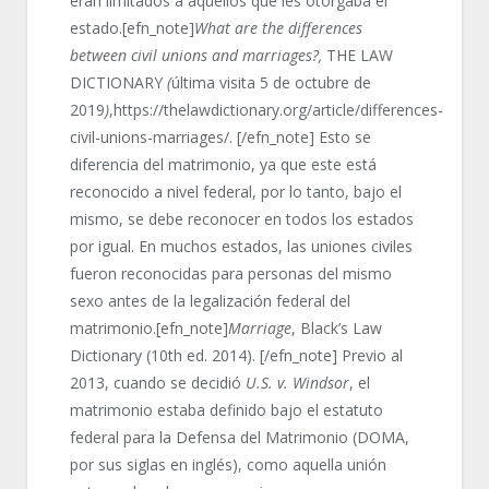
eran limitados a aquellos que les otorgaba el
estado.[efn_note]
What are the differences
between civil unions and marriages?,
THE LAW
DICTIONARY
(
última visita 5 de octubre de
2019
)
,https://thelawdictionary.org/article/differences-
civil-unions-marriages/. [/efn_note] Esto se
diferencia del matrimonio, ya que este está
reconocido a nivel federal, por lo tanto, bajo el
mismo, se debe reconocer en todos los estados
por igual. En muchos estados, las uniones civiles
fueron reconocidas para personas del mismo
sexo antes de la legalización federal del
matrimonio.[efn_note]
Marriage
, Black’s Law
Dictionary (10
th
ed. 2014). [/efn_note] Previo al
2013, cuando se decidió
U.S. v. Windsor
, el
matrimonio estaba definido bajo el estatuto
federal para la Defensa del Matrimonio (DOMA,
por sus siglas en inglés), como aquella unión