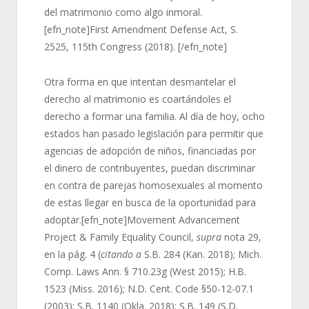
del matrimonio como algo inmoral.
[efn_note]First Amendment Defense Act, S.
2525, 115
th
Congress (2018). [/efn_note]
Otra forma en que intentan desmantelar el
derecho al matrimonio es coartándoles el
derecho a formar una familia. Al día de hoy, ocho
estados han pasado legislación para permitir que
agencias de adopción de niños, financiadas por
el dinero de contribuyentes, puedan discriminar
en contra de parejas homosexuales al momento
de estas llegar en busca de la oportunidad para
adoptar.[efn_note]Movement Advancement
Project & Family Equality Council,
supra
nota 29,
en la pág. 4 (
citando a
S.B. 284 (Kan. 2018); Mich.
Comp. Laws Ann. § 710.23g (West 2015); H.B.
1523 (Miss. 2016); N.D. Cent. Code §50-12-07.1
(2003); S.B. 1140 (Okla. 2018); S.B. 149 (S.D.