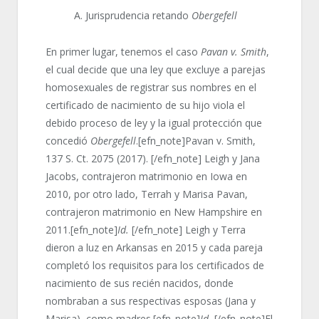
A. Jurisprudencia retando
Obergefell
En primer lugar, tenemos el caso
Pavan v. Smith
,
el cual decide que una ley que excluye a parejas
homosexuales de registrar sus nombres en el
certificado de nacimiento de su hijo viola el
debido proceso de ley y la igual protección que
concedió
Obergefell
.[efn_note]Pavan v. Smith,
137 S. Ct. 2075 (2017). [/efn_note] Leigh y Jana
Jacobs, contrajeron matrimonio en Iowa en
2010, por otro lado, Terrah y Marisa Pavan,
contrajeron matrimonio en New Hampshire en
2011.[efn_note]
Id.
[/efn_note] Leigh y Terra
dieron a luz en Arkansas en 2015 y cada pareja
completó los requisitos para los certificados de
nacimiento de sus recién nacidos, donde
nombraban a sus respectivas esposas (Jana y
Marisa), como madres.[efn_note]
Id.
[/efn_note]El