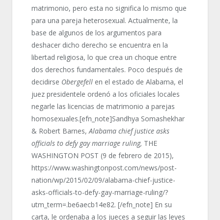
matrimonio, pero esta no significa lo mismo que
para una pareja heterosexual. Actualmente, la
base de algunos de los argumentos para
deshacer dicho derecho se encuentra en la
libertad religiosa, lo que crea un choque entre
dos derechos fundamentales. Poco después de
decidirse
Obergefell
en el estado de Alabama, el
juez presidentele ordenó a los oficiales locales
negarle las licencias de matrimonio a parejas
homosexuales.[efn_note]Sandhya Somashekhar
& Robert Barnes,
Alabama chief justice asks
officials to defy gay marriage ruling,
THE
WASHINGTON POST (9 de febrero de 2015),
https://www.washingtonpost.com/news/post-
nation/wp/2015/02/09/alabama-chief-justice-
asks-officials-to-defy-gay-marriage-ruling/?
utm_term=.be6aecb14e82. [/efn_note] En su
carta, le ordenaba a los jueces a seguir las leyes