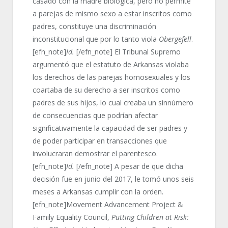
casado con la madre biológica, pero no permite
a parejas de mismo sexo a estar inscritos como
padres, constituye una discriminación
inconstitucional que por lo tanto viola
Obergefell
.
[efn_note]
Id.
[/efn_note] El Tribunal Supremo
argumentó que el estatuto de Arkansas violaba
los derechos de las parejas homosexuales y los
coartaba de su derecho a ser inscritos como
padres de sus hijos, lo cual creaba un sinnúmero
de consecuencias que podrían afectar
significativamente la capacidad de ser padres y
de poder participar en transacciones que
involucraran demostrar el parentesco.
[efn_note]
Id.
[/efn_note] A pesar de que dicha
decisión fue en junio del 2017, le tomó unos seis
meses a Arkansas cumplir con la orden.
[efn_note]Movement Advancement Project &
Family Equality Council,
Putting Children at Risk: