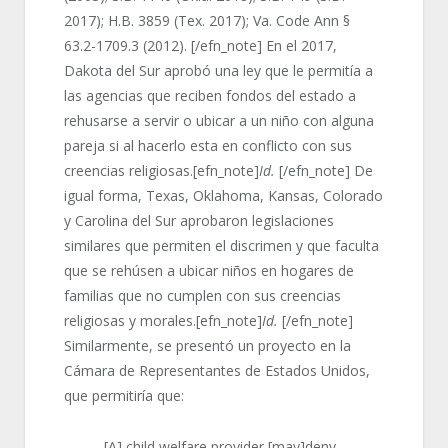
2017); H.B. 3859 (Tex. 2017); Va. Code Ann §
63.2-1709.3 (2012). [/efn_note] En el 2017,
Dakota del Sur aprobó una ley que le permitía a
las agencias que reciben fondos del estado a
rehusarse a servir o ubicar a un niño con alguna
pareja si al hacerlo esta en conflicto con sus
creencias religiosas.[efn_note]
Id.
[/efn_note] De
igual forma, Texas, Oklahoma, Kansas, Colorado
y Carolina del Sur aprobaron legislaciones
similares que permiten el discrimen y que faculta
que se rehúsen a ubicar niños en hogares de
familias que no cumplen con sus creencias
religiosas y morales.[efn_note]
Id.
[/efn_note]
Similarmente, se presentó un proyecto en la
Cámara de Representantes de Estados Unidos,
que permitiría que:
[A] child welfare provider [may]deny