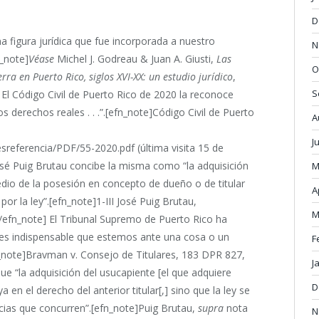
D
a figura jurídica que fue incorporada a nuestro
N
n_note]
Véase
Michel J. Godreau & Juan A. Giusti,
Las
O
rra en Puerto Rico, siglos XVI-XX: un estudio jurídico
,
S
] El Código Civil de Puerto Rico de 2020 la reconoce
 derechos reales . . .”.[efn_note]Código Civil de Puerto
A
J
esreferencia/PDF/55-2020.pdf (última visita 15 de
José Puig Brutau concibe la misma como “la adquisición
M
dio de la posesión en concepto de dueño o de titular
A
or la ley”.[efn_note]1-III José Puig Brutau,
M
/efn_note] El Tribunal Supremo de Puerto Rico ha
 es indispensable que estemos ante una cosa o un
F
fn_note]Bravman v. Consejo de Titulares, 183 DPR 827,
J
ue “la adquisición del usucapiente [el que adquiere
D
 en el derecho del anterior titular[,] sino que la ley se
ncias que concurren”.[efn_note]Puig Brutau,
supra
nota
N