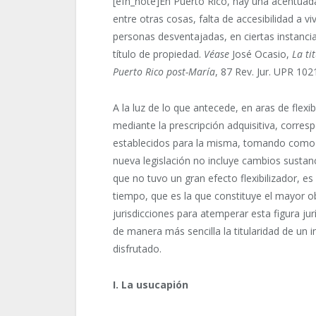
[efn_note]En Puerto Rico, hay una acentuad
entre otras cosas, falta de accesibilidad a v
personas desventajadas, en ciertas instanci
título de propiedad.
Véase
José Ocasio,
La ti
Puerto Rico post-María
, 87 Rev. Jur. UPR 102
A la luz de lo que antecede, en aras de flexibi
mediante la prescripción adquisitiva, corres
establecidos para la misma, tomando como b
nueva legislación no incluye cambios sustanc
que no tuvo un gran efecto flexibilizador, e
tiempo, que es la que constituye el mayor 
jurisdicciones para atemperar esta figura jur
de manera más sencilla la titularidad de un
disfrutado.
I. La usucapión