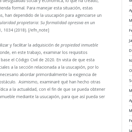
M
a desigualdad social y económica, lo que ha creado,
ivienda formal. Para manejar esta situación, estas
A
as, han dependido de la usucapión para agenciarse un
M
tularidad propietaria: Su formalidad opresiva en un
1, 1034 (2018). [/efn_note]
F
J
lizar y facilitar la adquisición de
propiedad inmueble
D
ponde, en este trabajo, examinar los requisitos
ase el Código Civil de 2020. En vista de que esta
N
iales a la sección relacionada a la usucapión, por lo
O
s necesario abordar primordialmente la exigencia de
S
obstáculo. Asimismo, examinaré qué han hecho otras
ídica a la actualidad, con el fin de que se pueda obtener
M
 inmueble mediante la usucapión, para que así pueda ser
A
M
F
J