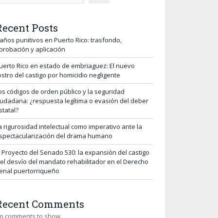
Recent Posts
años punitivos en Puerto Rico: trasfondo,
probación y aplicación
uerto Rico en estado de embriaguez: El nuevo
ostro del castigo por homicidio negligente
os códigos de orden público y la seguridad
iudadana: ¿respuesta legítima o evasión del deber
statal?
a rigurosidad intelectual como imperativo ante la
spectacularización del drama humano
l Proyecto del Senado 530: la expansión del castigo
 el desvío del mandato rehabilitador en el Derecho
enal puertorriqueño
Recent Comments
o comments to show.