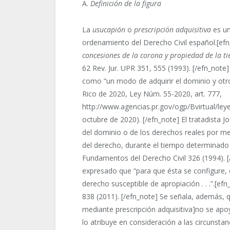
A.
Definición de la figura
La
usucapión
o
prescripción adquisitiva
es un
ordenamiento del Derecho Civil español.[ef
concesiones de la corona y propiedad de la tie
62 Rev. Jur. UPR 351, 555 (1993). [/efn_note
como “un modo de adquirir el dominio y otros
Rico de 2020, Ley Núm. 55-2020, art. 777,
http://www.agencias.pr.gov/ogp/Bvirtual/ley
octubre de 2020). [/efn_note] El tratadista 
del dominio o de los derechos reales por me
del derecho, durante el tiempo determinado p
Fundamentos del Derecho Civil 326 (1994). [
expresado que “para que ésta se configure,
derecho susceptible de apropiación . . .”.[e
838 (2011). [/efn_note] Se señala, además, q
mediante prescripción adquisitiva]no se apoya
lo atribuye en consideración a las circunsta