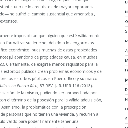
D
obstante, uno de los requisitos de mayor importancia
N
o― ­no sufrió el cambio sustancial que ameritaba ,
 extensos.
O
S
amente imposibilitan que alguien que esté válidamente
M
eda formalizar su derecho, debido a los engorrosos
ráfico económico, pues muchas de estas propiedades
A
fn_note]El abandono de propiedades causa, en muchas
M
cos
. Ciertamente, de exigirse menos requisitos para la
F
los estorbos públicos crean problemas económicos y de
sobre los estorbos públicos en Puerto Rico y su marco
J
blicos en Puerto Rico
, 87 REV. JUR. UPR 116 (2018).
D
preciación de la misma, pudiendo ser aprovechada por
N
n el término de la posesión para la válida adquisición,
a. Asimismo, la problemática con la prescripción
O
s de personas que no tienen una vivienda, y recurren a
S
ulo válido para poder finalmente tener una.