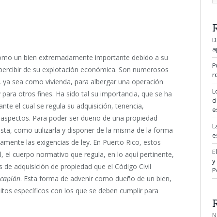
D
a
como un bien extremadamente importante debido a su
P
n percibir de su explotación económica. Son numerosos
r
, ya sea como vivienda, para albergar una operación
L
ara otros fines. Ha sido tal su importancia, que se ha
c
nte el cual se regula su adquisición, tenencia,
e
s aspectos. Para poder ser dueño de una propiedad
L
sta, como utilizarla y disponer de la misma de la forma
e
amente las exigencias de ley. En Puerto Rico, estos
E
l, el cuerpo normativo que regula, en lo aquí pertinente,
y
 de adquisición de propiedad que el Código Civil
P
capión
. Esta forma de advenir como dueño de un bien,
itos específicos con los que se deben cumplir para
N