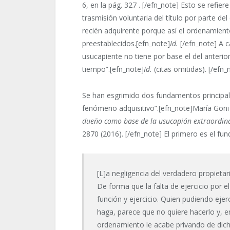
6, en la pág. 327 . [/efn_note] Esto se refi
trasmisión voluntaria del título por parte del
recién adquirente porque así el ordenamiento
preestablecidos.[efn_note]
Id.
[/efn_note] A 
usucapiente no tiene por base el del anterior 
tiempo”.[efn_note]
Id.
(citas omitidas). [/efn_
Se han esgrimido dos fundamentos principales
fenómeno adquisitivo”.[efn_note]María Goñ
dueño como base de la usucapión extraordin
2870 (2016). [/efn_note] El primero es el f
[L]a negligencia del verdadero propietar
De forma que la falta de ejercicio por el
función y ejercicio. Quien pudiendo ejer
haga, parece que no quiere hacerlo y, e
ordenamiento le acabe privando de dich