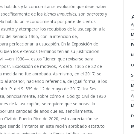
es habidos y la concomitante evolución que debe haber
específicamente de los
bienes inmuebles,
son
onerosos
y
]Ha habido un reconocimiento por parte de ciertos
A
 asunto y atemperar los requisitos de la usucapión a la
M
cto del Senado 1365, con la intención de,
 para perfeccionar la usucapión. En la Exposición de
F
 bien los extensos términos tenían su justificación
N
vil ―en 1930―, estos “tienen que revisarse para
O
mpos”. Exposición de motivos, P. del S. 1365 de 22 de
ta medida no fue aprobada. Asimismo, en el 2017, se
S
o al anterior, haciendo referencia, de igual forma, a los
M
bó. P. del S. 539 de 12 de mayo de 2017, 1ra Ses.
A
rsa, principalmente, sobre cómo el Código Civil de 1930
idades de la usucapión, se requiere que se posea la
M
 por una cantidad de años que es, sencillamente,
F
o Civil de Puerto Rico de 2020, esta apreciación se
J
igue siendo limitante en este recién aprobado estatuto
.
nó ciertas exigencias de la figura jurídica, lo que