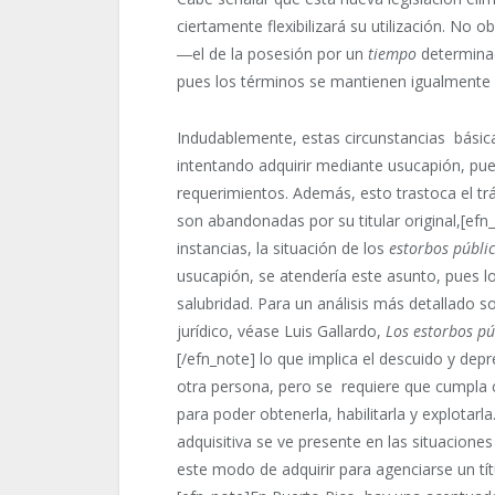
ciertamente flexibilizará su utilización. No 
―el de la posesión por un
tiempo
determinad
pues los términos se mantienen igualmente
Indudablemente, estas circunstancias básic
intentando adquirir mediante usucapión, pu
requerimientos. Además, esto trastoca el t
son abandonadas por su titular original,[e
instancias, la situación de los
estorbos públi
usucapión, se atendería este asunto, pues 
salubridad. Para un análisis más detallado 
jurídico, véase Luis Gallardo,
Los estorbos pú
[/efn_note] lo que implica el descuido y de
otra persona, pero se requiere que cumpla co
para poder obtenerla, habilitarla y explotarl
adquisitiva se ve presente en las situacione
este modo de adquirir para agenciarse un tít