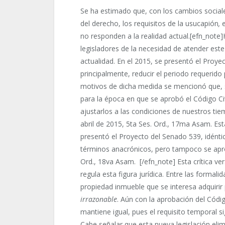
Se ha estimado que, con los cambios social
del derecho, los requisitos de la usucapión
,
no responden a la realidad actual.[efn_note
legisladores de la necesidad de atender este
actualidad. En el 2015, se presentó el Proye
principalmente, reducir el periodo requerido
motivos de dicha medida se mencionó que, si
para la época en que se aprobó el Código Ci
ajustarlos a las condiciones de nuestros tie
abril de 2015, 5ta Ses. Ord., 17ma Asam. Es
presentó el Proyecto del Senado 539, idéntic
términos anacrónicos, pero tampoco se apro
Ord., 18va Asam. [/efn_note] Esta crítica ve
regula esta figura jurídica. Entre las formal
propiedad inmueble que se interesa adquirir
irrazonable
. Aún con la aprobación del Códig
mantiene igual, pues el requisito temporal s
Cabe señalar que esta nueva legislación elimi