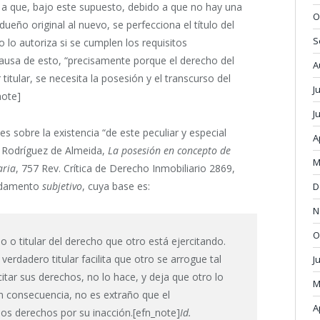
ere a que, bajo este supuesto, debido a que no hay una
O
 dueño original al nuevo, se perfecciona el título del
S
 lo autoriza si se cumplen los requisitos
causa de esto, “precisamente porque el derecho del
A
titular, se necesita la posesión y el transcurso del
J
note]
J
 sobre la existencia “de este peculiar y especial
A
i Rodríguez de Almeida,
La posesión en concepto de
M
aria
, 757 Rev. Crítica de Derecho Inmobiliario 2869,
undamento
subjetivo
, cuya base es:
D
N
O
io o titular del derecho que otro está ejercitando.
 verdadero titular facilita que otro se arrogue tal
J
citar sus derechos, no lo hace, y deja que otro lo
M
n consecuencia, no es extraño que el
A
os derechos por su inacción.[efn_note]
Id.