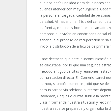
que nos daría una idea clara de la necesida
quiénes atender con mayor urgencia. Cada f
la persona encargada, cantidad de personas
de salud. Al hacer un análisis del censo, de
de familia, mujeres y hombres encamados y 
personas que vivían en condiciones de salu
saber que el proceso de recuperación sería a
inició la distribución de artículos de primera
Cabe destacar, que ante la incomunicación 
se dificultaba, por lo que una segunda estra
método antiguo de citas y reuniones, estab
comunicación directa. En Comerío carecim
tiempo, situación que no impidió que se desa
comunicarnos vía teléfono o internet depe
Bayamón, Caguas o quizás subir a la montaña
y así informar de nuestra situación y recibi
nuestra sede se preparaba y organizaba la di