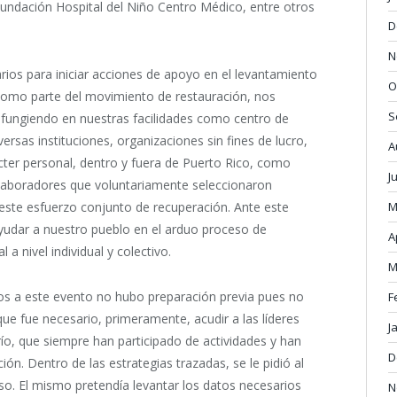
Fundación Hospital del Niño Centro Médico, entre otros
D
N
rios para iniciar acciones de apoyo en el levantamiento
O
Como parte del movimiento de restauración, nos
S
fungiendo en nuestras facilidades como centro de
ersas instituciones, organizaciones sin fines de lucro,
A
cter personal, dentro y fuera de Puerto Rico, como
J
aboradores que voluntariamente seleccionaron
M
este esfuerzo conjunto de recuperación. Ante este
ayudar a nuestro pueblo en el arduo proceso de
A
 a nivel individual y colectivo.
M
os a este evento no hubo preparación previa pues no
F
que fue necesario, primeramente, acudir a las líderes
J
río, que siempre han participado de actividades y han
D
ón. Dentro de las estrategias trazadas, se le pidió al
nso. El mismo pretendía levantar los datos necesarios
N