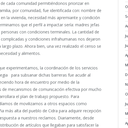
d de cada comunidad permitiéndonos priorizar en
O
amilia, por comunidad, fue identificada con: nombre de
S
 en la vivienda, necesidad más apremiante y condición
terminamos que el perfil a impactar sería: madres jefas
A
personas con condiciones terminales. La cantidad de
J
d complicadas y condiciones infrahumanas nos dejaron
J
 largo plazo. Ahora bien, una vez realizado el censo se
 necesidad y alimentos.
A
M
que experimentamos, la coordinación de los servicios
D
tegia para subsanar dichas barreras fue acudir al
leciendo hora de encuentro por medio de la
N
os de mecanismos de comunicación efectiva por mucho
O
rrollara el plan de trabajo propuesto. Para
ndíamos de movilizarnos a otros espacios como
J
 más alta del pueblo de Cidra para adquirir recepción
M
r respuesta a nuestros reclamos. Diariamente, desde
A
stribución de artículos que llegaban para satisfacer la