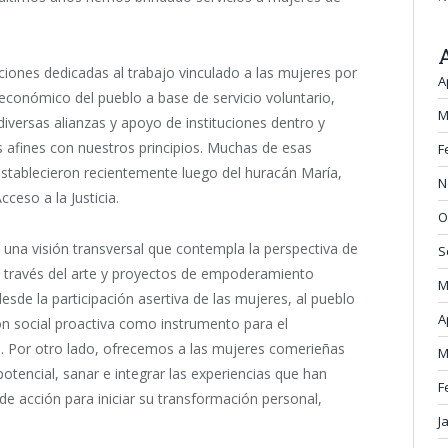
ciones dedicadas al trabajo vinculado a las mujeres por
A
 económico del pueblo a base de servicio voluntario,
M
iversas alianzas y apoyo de instituciones dentro y
afines con nuestros principios. Muchas de esas
F
establecieron recientemente luego del huracán María,
N
eso a la Justicia.
O
 una visión transversal que contempla la perspectiva de
S
n a través del arte y proyectos de empoderamiento
M
esde la participación asertiva de las mujeres, al pueblo
A
ón social proactiva como instrumento para el
a. Por otro lado, ofrecemos a las mujeres comerieñas
M
potencial, sanar e integrar las experiencias que han
F
e acción para iniciar su transformación personal,
J