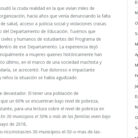
D
nudó la cruda realidad en la que vivían miles de
N
organización, hacía años que venía denunciando la falta
O
e salud, acceso a justicia social y violaciones crasas
o del Departamento de Educación. Tuvimos que
S
s civiles y humanos de estudiantes del Programa de
M
r dentro de ese Departamento. La experiencia dejó
rincipalmente a mujeres quienes históricamente han
A
Esto último, en el marco de una sociedad machista y
M
n María, se acrecentó. Fue doloroso e impactante
F
y niños la situación se había agudizado.
J
e devastador. El tener una población de
D
que un 60% se encuentran bajo nivel de pobreza,
N
stante, para una lectura sobre el nivel de pobreza en
,
En 30 municipios el 50% o más de las familias viven bajo
O
ayo de 2018,
S
o-rico/notas/en-30-municipios-el-50-o-mas-de-las-