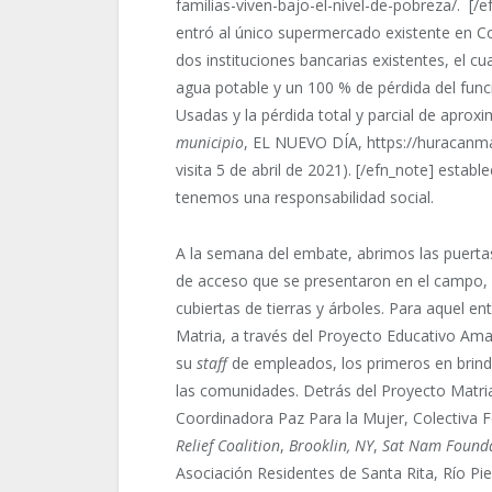
familias-viven-bajo-el-nivel-de-pobreza/. [/e
entró al único supermercado existente en C
dos instituciones bancarias existentes, el cua
agua potable y un 100 % de pérdida del fun
Usadas y la pérdida total y parcial de apro
municipio
, EL NUEVO DÍA, https://huracanm
visita 5 de abril de 2021). [/efn_note] estab
tenemos una responsabilidad social.
A la semana del embate, abrimos las puertas 
de acceso que se presentaron en el campo, p
cubiertas de tierras y árboles. Para aquel 
Matria, a través del Proyecto Educativo Amar
su
staff
de empleados, los primeros en brinda
las comunidades. Detrás del Proyecto Matri
Coordinadora Paz Para la Mujer, Colectiva 
Relief Coalition
,
Brooklin, NY
,
Sat Nam Found
Asociación Residentes de Santa Rita, Río Pi