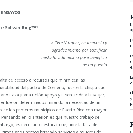
ENSAYOS
D
ce Soliván-Roig**
*
a
P
A Tere Vázquez, en memoria y
r
agradecimiento por sacrificar
L
hasta la vida misma para beneficio
c
de un pueblo
e
L
alta de acceso a recursos que minimicen las
e
erabilidad del pueblo de Comerío, fueron la chispa que
E
tario Casa Juana Colón Apoyo y Orientación a la Mujer,
y
nder fueron determinados mirando la necesidad de un
P
 de los primeros municipios de Puerto Rico con mayor
. Pensando en lo anterior, es que nuestro trabajo se
bargo, es necesario destacar que, ante la falta de
N
los últimos años hemos brindado servicios a mujeres de