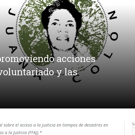
promoviendo acciones
voluntariado y las
S
al sobre el acceso a la justicia en tiempos de desastres en
 a la Justicia (FFAJ).*