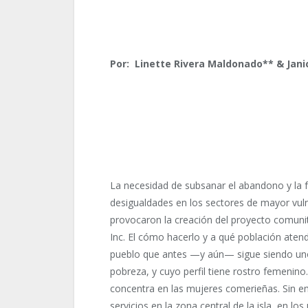
Por: Linette Rivera Maldonado** & Jani
La necesidad de subsanar el abandono y la f
desigualdades en los sectores de mayor vuln
provocaron la creación del proyecto comuni
Inc. El cómo hacerlo y a qué población ate
pueblo que antes —y aún— sigue siendo uno
pobreza, y cuyo perfil tiene rostro femenino
concentra en las mujeres comerieñas. Sin em
servicios en la zona central de la isla, en 