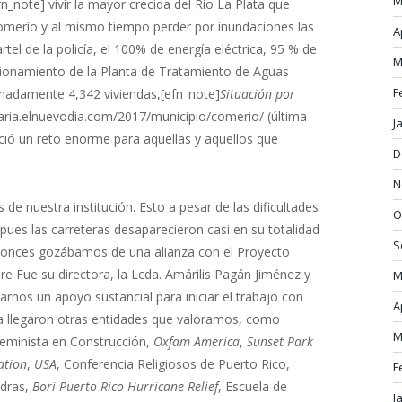
M
fn_note] vivir la mayor crecida del Río La Plata que
omerío y al mismo tiempo perder por inundaciones las
A
rtel de la policía, el 100% de energía eléctrica, 95 % de
M
cionamiento de la Planta de Tratamiento de Aguas
F
ximadamente 4,342 viviendas,[efn_note]
Situación por
aria.elnuevodia.com/2017/municipio/comerio/ (última
J
leció un reto enorme para aquellas y aquellos que
D
N
de nuestra institución. Esto a pesar de las dificultades
O
ues las carreteras desaparecieron casi en su totalidad
S
entonces gozábamos de una alianza con el Proyecto
e Fue su directora, la Lcda. Amárilis Pagán Jiménez y
M
rnos un apoyo sustancial para iniciar el trabajo con
A
a llegaron otras entidades que valoramos, como
M
Feminista en Construcción,
Oxfam America
,
Sunset Park
ation
,
USA
, Conferencia Religiosos de Puerto Rico,
F
edras,
Bori Puerto Rico Hurricane Relief
, Escuela de
J