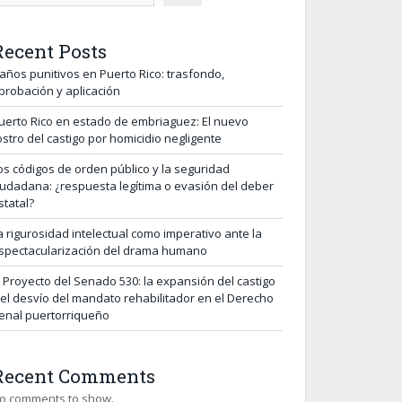
Recent Posts
años punitivos en Puerto Rico: trasfondo,
probación y aplicación
uerto Rico en estado de embriaguez: El nuevo
ostro del castigo por homicidio negligente
os códigos de orden público y la seguridad
iudadana: ¿respuesta legítima o evasión del deber
statal?
a rigurosidad intelectual como imperativo ante la
spectacularización del drama humano
l Proyecto del Senado 530: la expansión del castigo
 el desvío del mandato rehabilitador en el Derecho
enal puertorriqueño
Recent Comments
o comments to show.