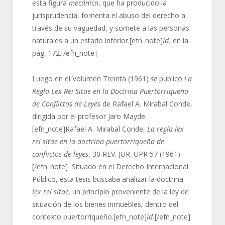
esta figura
mecánica
, que ha producido la
jurisprudencia, fomenta el abuso del derecho a
través de su vaguedad, y somete a las personas
naturales a un estado inferior.[efn_note]
Id.
en la
pág. 172.[/efn_note]
Luego en el Volumen Treinta (1961)
se
publicó
La
Regla Lex Rei Sitae en la Doctrina Puertorriqueña
de Conflictos de Leyes
de Rafael A. Mirabal Conde,
dirigida por el profesor Jaro Mayde.
[efn_note]Rafael A. Mirabal Conde,
La regla lex
rei sitae en la doctrina puertorriqueña de
conflictos de leyes
, 30 REV. JUR. UPR 57 (1961).
[/efn_note] Situado en el Derecho Internacional
Público, esta tesis buscaba analizar la doctrina
lex rei sitae,
un principio proveniente de la ley de
situación de los bienes inmuebles, dentro del
contexto puertorriqueño.[efn_note]
Id.
[/efn_note]