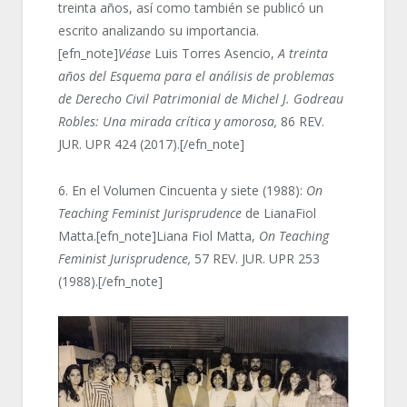
treinta años, así como también se publicó un
escrito analizando su importancia.
[efn_note]
Véase
Luis Torres Asencio,
A treinta
años del Esquema para el análisis de problemas
de Derecho Civil Patrimonial de Michel J. Godreau
Robles: Una mirada crítica y amorosa,
86 REV.
JUR. UPR 424 (2017).[/efn_note]
6. En el Volumen Cincuenta y siete (1988):
On
Teaching Feminist Jurisprudence
de LianaFiol
Matta.[efn_note]Liana Fiol Matta,
On Teaching
Feminist Jurisprudence,
57 REV. JUR. UPR 253
(1988).[/efn_note]