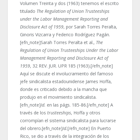
Volumen Treinta y dos (1963) tenemos el escrito
titulado
The Regulation of Union Trusteeships
under the Labor Management Reporting and
Disclosure Act of 1959
, por Sarah Torres Peralta,
Ginoris Vizcarra y Federico Rodríguez Pagán.
[efn_note]Sarah Torres Peralta et al.,
The
Regulation of Union Trusteeships Under the Labor
Management Reporting and Disclosure Act of
1959
, 32 REV. JUR. UPR 185 (1963).[/efn_note]
Aquí se discute el involucramiento del famoso
jefe sindicalista estadounidense James Hoffa,
donde es criticado debido a la mancha que
produjo en el movimiento sindicalista.
[efn_note]
Id.
en las págs. 185-86.[/efn_note] A
través de los
trusteeships
, Hoffa y otros
corrompían el sistema sindicalista para lucrarse
del obrero.[efn_note]
Id.
[/efn_note] En Puerto
Rico, se dio a través de la integración de los