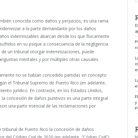
también conocida como daños y perjuicios, es una rama
D
 indemnizar a la parte demandante por los daños
a
años indemnizables abarcan desde los que físicamente
P
sufridos en su psique a consecuencia de la negligencia
r
de un tribunal otorgar indemnizaciones, puede
L
 angustias mentales y por múltiples otras causales.
c
e
ricamente no se habían concedido partidas en concepto
L
gún el Tribunal Supremo de Puerto Rico (en adelante,
e
ento jurídico. En contraste, en los Estados Unidos,
E
 la concesión de daños punitivos es una parte integral
y
, son una parte esencial de las reclamaciones por
P
n tribunal de Puerto Rico la concesión de daños
N
or del Código Civil de 2020 (en adelante, “Código Civil”),