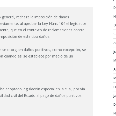
D
N
 general, rechaza la imposición de daños
viamente, al aprobar la Ley Núm. 104 el legislador
O
mente, que en el contexto de reclamaciones contra
S
 imposición de este tipo daños.
A
 se otorguen daños punitivos, como excepción, se
J
ón cuando así se establece por medio de un
M
A
M
F
ha adoptado legislación especial en la cual, por vía
lidad civil del Estado al pago de daños punitivos.
J
D
N