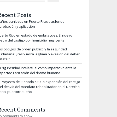
Recent Posts
años punitivos en Puerto Rico: trasfondo,
probación y aplicación
uerto Rico en estado de embriaguez: El nuevo
ostro del castigo por homicidio negligente
os códigos de orden público y la seguridad
iudadana: ¿respuesta legítima o evasión del deber
statal?
a rigurosidad intelectual como imperativo ante la
spectacularización del drama humano
l Proyecto del Senado 530: la expansión del castigo
 el desvío del mandato rehabilitador en el Derecho
enal puertorriqueño
Recent Comments
o comments to show.