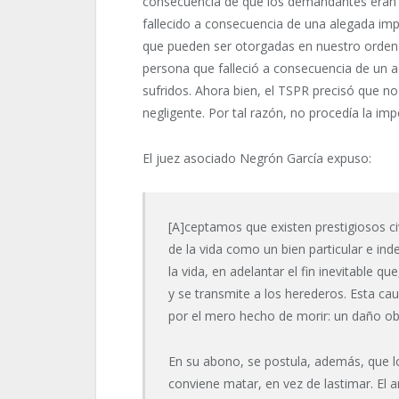
consecuencia de que los demandantes eran l
fallecido a consecuencia de una alegada imp
que pueden ser otorgadas en nuestro ordenam
persona que falleció a consecuencia de un a
sufridos. Ahora bien, el TSPR precisó que no
negligente. Por tal razón, no procedía la im
El juez asociado Negrón García expuso:
[A]ceptamos que existen prestigiosos ci
de la vida como un bien particular e in
la vida, en adelantar el fin inevitable q
y se transmite a los herederos. Esta ca
por el mero hecho de morir: un daño ob
En su abono, se postula, además, que lo
conviene matar, en vez de lastimar. El 