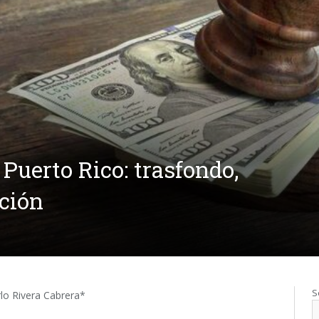
Puerto Rico: trasfondo,
ación
S
lo Rivera Cabrera*