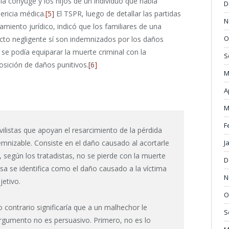
a cónyuge y los hijos de un individuo que había
D
ericia médica.
[5]
El TSPR, luego de detallar las partidas
N
iento jurídico, indicó que los familiares de una
O
cto negligente sí son indemnizados por los daños
 se podía equiparar la muerte criminal con la
S
posición de daños punitivos.
[6]
M
A
M
F
vilistas que apoyan el resarcimiento de la pérdida
J
demnizable. Consiste en el daño causado al acortarle
ue, según los tratadistas, no se pierde con la muerte
D
usa se identifica como el daño causado a la víctima
N
jetivo.
O
 contrario significaría que a un malhechor le
S
argumento no es persuasivo. Primero, no es lo