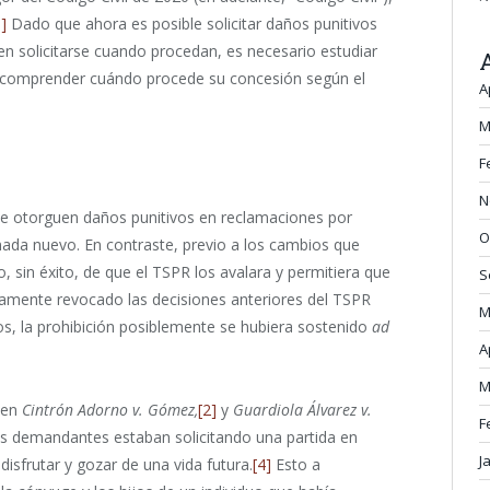
1]
Dado que ahora es posible solicitar daños punitivos
en solicitarse cuando procedan, es necesario estudiar
s y comprender cuándo procede su concesión según el
A
M
F
N
 se otorguen daños punitivos en reclamaciones por
O
 nada nuevo. En contraste, previo a los cambios que
do, sin éxito, de que el TSPR los avalara y permitiera que
S
itamente revocado las decisiones anteriores del TSPR
M
os, la prohibición posiblemente se hubiera sostenido
ad
A
M
R en
Cintrón Adorno v. Gómez,
[2]
y
Guardiola Álvarez v.
F
los demandantes estaban solicitando una partida en
J
disfrutar y gozar de una vida futura.
[4]
Esto a