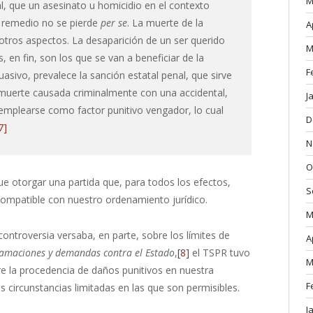
M
, que un asesinato u homicidio en el contexto
 remedio no se pierde
per se
. La muerte de la
A
tros aspectos. La desaparición de un ser querido
M
, en fin, son los que se van a beneficiar de la
F
sivo, prevalece la sanción estatal penal, que sirve
 muerte causada criminalmente con una accidental,
J
emplearse como factor punitivo vengador, lo cual
D
7]
N
O
e otorgar una partida que, para todos los efectos,
S
compatible con nuestro ordenamiento jurídico.
M
controversia versaba, en parte, sobre los límites de
A
lamaciones y demandas contra el Estado
,
[8]
el TSPR tuvo
M
 la procedencia de daños punitivos en nuestra
F
as circunstancias limitadas en las que son permisibles.
J