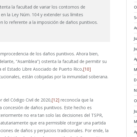
tenta la facultad de variar los contornos de
O
 en la Ley Núm. 104 y extender sus límites
S
en lo referente a la imposición de daños punitivos.
A
J
J
improcedencia de los daños punitivos. Ahora bien,
A
elante, “Asamblea”) ostenta la facultad de permitir su
a el Estado Libre Asociado de Puerto Rico,
[10]
M
tucionales, están cobijadas por la inmunidad soberana.
D
N
or del Código Civil de 2020,
[12]
reconocía que la
O
la concesión de daños punitivos. Este hecho es
J
nteriormente no era tan solo las decisiones del TSPR,
M
atutariamente que era permisible otorgar una partida
iones de daños y perjuicios tradicionales. Por ende, la
A