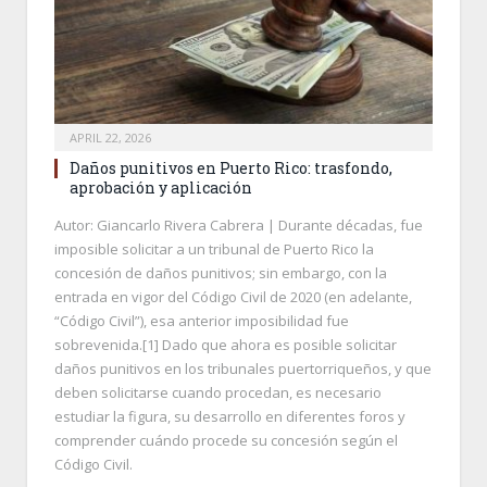
APRIL 22, 2026
Daños punitivos en Puerto Rico: trasfondo,
aprobación y aplicación
Autor: Giancarlo Rivera Cabrera | Durante décadas, fue
imposible solicitar a un tribunal de Puerto Rico la
concesión de daños punitivos; sin embargo, con la
entrada en vigor del Código Civil de 2020 (en adelante,
“Código Civil”), esa anterior imposibilidad fue
sobrevenida.[1] Dado que ahora es posible solicitar
daños punitivos en los tribunales puertorriqueños, y que
deben solicitarse cuando procedan, es necesario
estudiar la figura, su desarrollo en diferentes foros y
comprender cuándo procede su concesión según el
Código Civil.