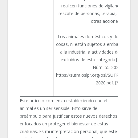
realicen funciones de vigilancia, prote
rescate de personas, terapia, asistenci
otras acciones análoga
Los animales domésticos y domesticad
cosas, ni están sujetos a embargo. Los 
a la industria, a actividades deportivas
excluidos de esta categoría.[efn_note]
Núm. 55-2020, art. 232
https://sutra.oslpr.org/osl/SUTRA/anej
2020.pdf. [/efn_note]
Este artículo comienza estableciendo que el
animal es un ser sensible. Esto sirve de
preámbulo para justificar estos nuevos derechos
enfocados en proteger el bienestar de estas
criaturas. Es mi interpretación personal, que este