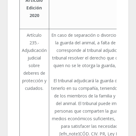
Artículo
Edición
2020
Artículo
En caso de separación o divorcio de la fam
235.-
la guarda del animal, a falta de acuerdo e
Adjudicación
corresponde al tribunal adjudicarla. Igua
judicial
tribunal resolver el derecho que correspon
sobre
quien no se le otorga la guarda, a compart
deberes de
protección y
El tribunal adjudicará la guarda del animal
cuidados.
tenerlo en su compañía, teniendo en cuenta
de los miembros de la familia y el bienest
del animal. El tribunal puede imponer a c
personas que comparten la guarda o comp
medios económicos suficientes, una apor
para satisfacer las necesidades básica
[efn_note]CÓD. CIV. PR, Ley Núm. 55-20