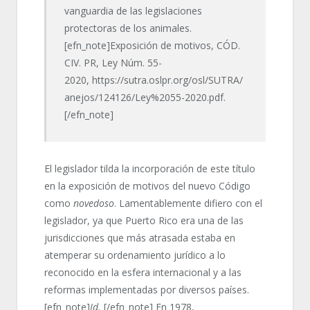
vanguardia de las legislaciones
protectoras de los animales.
[efn_note]Exposición de motivos, CÓD.
CIV. PR, Ley Núm. 55-
2020, https://sutra.oslpr.org/osl/SUTRA/
anejos/124126/Ley%2055-2020.pdf.
[/efn_note]
El legislador tilda la incorporación de este título
en la exposición de motivos del nuevo Código
como
novedoso
. Lamentablemente difiero con el
legislador, ya que Puerto Rico era una de las
jurisdicciones que más atrasada estaba en
atemperar su ordenamiento jurídico a lo
reconocido en la esfera internacional y a las
reformas implementadas por diversos países.
[efn_note]
Id.
[/efn_note] En 1978,