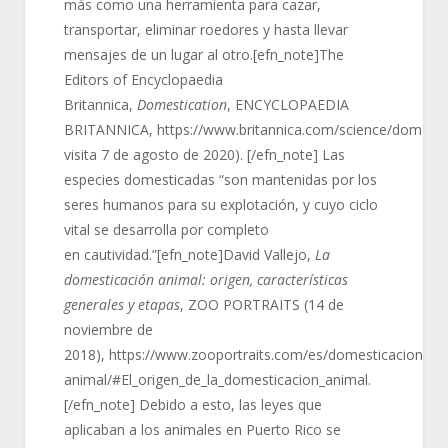
más como una herramienta para cazar,
transportar, eliminar roedores y hasta llevar
mensajes de un lugar al otro.[efn_note]The
Editors of Encyclopaedia
Britannica,
Domestication
, ENCYCLOPAEDIA
BRITANNICA, https://www.britannica.com/science/domestic
visita 7 de agosto de 2020). [/efn_note] Las
especies domesticadas “son mantenidas por los
seres humanos para su explotación, y cuyo ciclo
vital se desarrolla por completo
en cautividad.”[efn_note]David Vallejo,
La
domesticación animal: origen, características
generales y etapas
, ZOO PORTRAITS (14 de
noviembre de
2018), https://www.zooportraits.com/es/domesticacion-
animal/#El_origen_de_la_domesticacion_animal.
[/efn_note] Debido a esto, las leyes que
aplicaban a los animales en Puerto Rico se