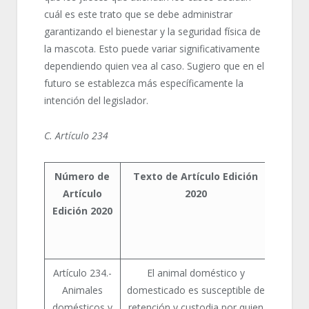
cuál es este trato que se debe administrar
garantizando el bienestar y la seguridad física de
la mascota. Esto puede variar significativamente
dependiendo quien vea al caso. Sugiero que en el
futuro se establezca más específicamente la
intención del legislador.
C. Artículo 234
Número de
Texto de Artículo Edición
Núm
Artículo
2020
de
Edición 2020
Artíc
Edic
193
Artículo 234.-
El animal doméstico y
Artíc
Animales
domesticado es susceptible de
552
domésticos y
retención y custodia por quien
Enjam