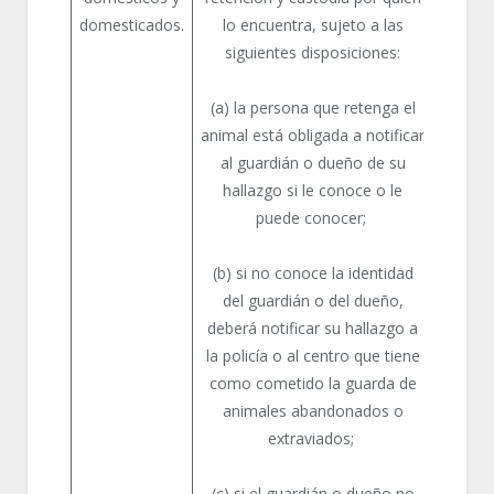
domesticados.
lo encuentra, sujeto a las
de abe
siguientes disposiciones:
anima
amans
(a) la persona que retenga el
animal está obligada a notificar
al guardián o dueño de su
hallazgo si le conoce o le
puede conocer;
(b) si no conoce la identidad
del guardián o del dueño,
deberá notificar su hallazgo a
la policía o al centro que tiene
como cometido la guarda de
animales abandonados o
extraviados;
(c) si el guardián o dueño no