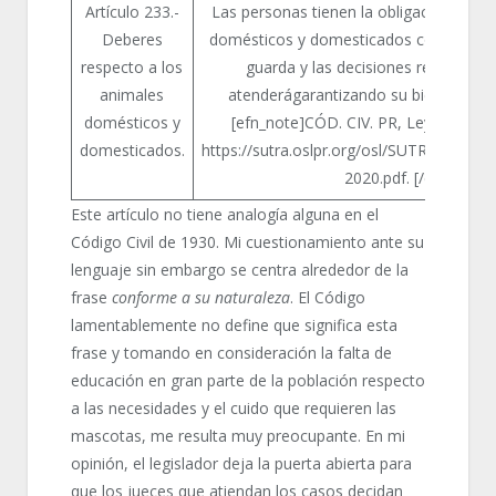
Artículo 233.-
Las personas tienen la obligación de tr
Deberes
domésticos y domesticados conforme a 
respecto a los
guarda y las decisiones relacionad
animales
atenderágarantizando su bienestar y s
domésticos y
[efn_note]CÓD. CIV. PR, Ley Núm. 55-
domesticados.
https://sutra.oslpr.org/osl/SUTRA/anej
2020.pdf. [/efn_note]
Este artículo no tiene analogía alguna en el
Código Civil de 1930. Mi cuestionamiento ante su
lenguaje sin embargo se centra alrededor de la
frase
conforme a su naturaleza
. El Código
lamentablemente no define que significa esta
frase y tomando en consideración la falta de
educación en gran parte de la población respecto
a las necesidades y el cuido que requieren las
mascotas, me resulta muy preocupante. En mi
opinión, el legislador deja la puerta abierta para
que los jueces que atiendan los casos decidan