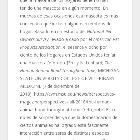
que la mayoría de los hogares tienen o han
tenido una mascota en algún momento. En
muchas de esas ocasiones esa mascota es más
consentida que incluso algunos miembros del
hogar. Basado en un estudio del
National Pet
Owners Survey
llevado a cabo por el
American Pet
Products Association
, el sesenta y ocho por
ciento de los hogares en Estados Unidos tenían
una mascota.[efn_note]Emily N. Lenhard,
The
Human-Animal Bond Throughout Time
, MICHIGAN
STATE UNIVERSITY COLLEGE OF VETERINARY
MEDICINE (7 de diciembre de
2018), https://cvm.msu.edu/news/perspectives-
magazine/perspectives-fall-2018/the-human-
animal-bond-throughout-time. [/efn_note] Esto
no es de sorprender ya que la domesticación de
ciertos animales ha logrado esta fascinante
interacción entre seres de distintas especies