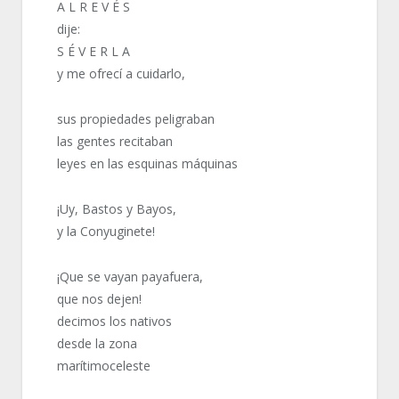
A L R E V É S
dije:
S É V E R L A
y me ofrecí a cuidarlo,
sus propiedades peligraban
las gentes recitaban
leyes en las esquinas máquinas
¡Uy, Bastos y Bayos,
y la Conyuginete!
¡Que se vayan payafuera,
que nos dejen!
decimos los nativos
desde la zona
marítimoceleste