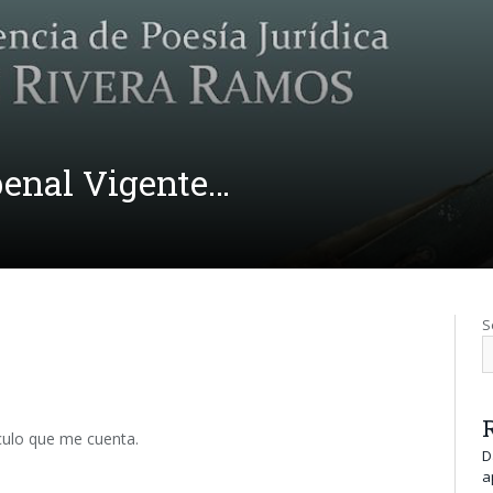
penal Vigente…
S
ículo que me cuenta.
D
a