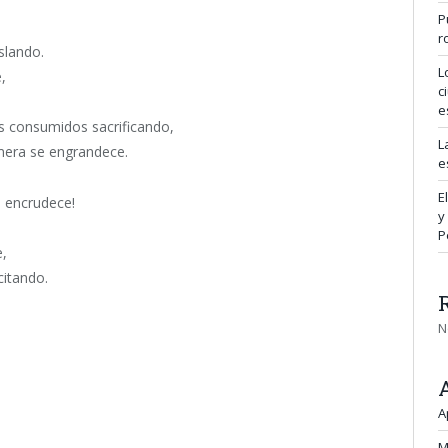
P
r
slando.
L
,
c
e
os consumidos sacrificando,
L
imera se engrandece.
e
E
s encrudece!
y
P
e,
citando.
N
A
M