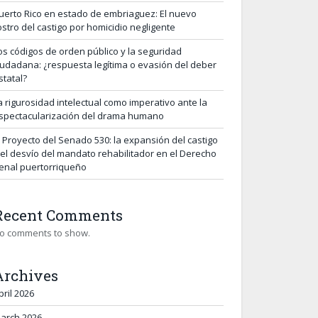
uerto Rico en estado de embriaguez: El nuevo
ostro del castigo por homicidio negligente
os códigos de orden público y la seguridad
iudadana: ¿respuesta legítima o evasión del deber
statal?
a rigurosidad intelectual como imperativo ante la
spectacularización del drama humano
l Proyecto del Senado 530: la expansión del castigo
 el desvío del mandato rehabilitador en el Derecho
enal puertorriqueño
Recent Comments
o comments to show.
Archives
pril 2026
arch 2026