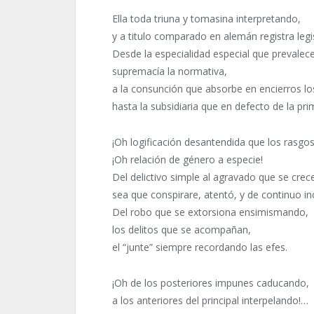
Ella toda triuna y tomasina interpretando,
y a titulo comparado en alemán registra legi
Desde la especialidad especial que prevalece
supremacía la normativa,
a la consunción que absorbe en encierros l
hasta la subsidiaria que en defecto de la pr
¡Oh logificación desantendida que los rasgo
¡Oh relación de género a especie!
Del delictivo simple al agravado que se crec
sea que conspirare, atentó, y de continuo in
Del robo que se extorsiona ensimismando,
los delitos que se acompañan,
el “junte” siempre recordando las efes.
¡Oh de los posteriores impunes caducando,
a los anteriores del principal interpelando!…