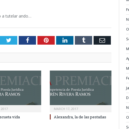
F
o a tutelar ando…
N
O
S
Twitter
Facebook
Pinterest
LinkedIn
Tumblr
Email
M
A
M
F
J
D
N
 2017
MARCH 17, 2017
scueta vida
Alexandra, la de las pestañas
O
S