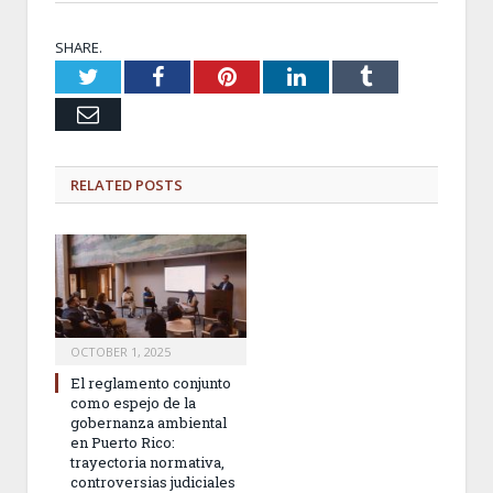
SHARE.
Twitter
Facebook
Pinterest
LinkedIn
Tumblr
Email
RELATED
POSTS
OCTOBER 1, 2025
El reglamento conjunto
como espejo de la
gobernanza ambiental
en Puerto Rico:
trayectoria normativa,
controversias judiciales