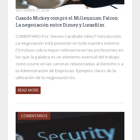
SEPTEMBER 27, 2018
Cuando Mickey compró el Millennium Falcon:
La negociación entre Disney y Lucasfilm
COMENTARIO Por: Steven Caraballo Vélez* Introducción
La negociación está presente en todo nuestro entorno.
[1] Incluso cobra mayor relevancia en las profesiones en
las que la palabra es un elemento esencial del trabajo;
como ocurre en las carreras relacionadas al Derecho o a
la Administración de Empresas. Ejemplos claros de la
utilización de la negociación los
READ MORE
COMENTARIOS