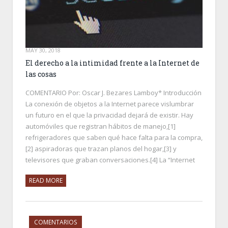
MAY 30, 2018
El derecho a la intimidad frente a la Internet de
las cosas
COMENTARIO Por: Oscar J. Bezares Lamboy* Introducción
La conexión de objetos a la Internet parece vislumbrar
un futuro en el que la privacidad dejará de existir. Hay
automóviles que registran hábitos de manejo,[1]
refrigeradores que saben qué hace falta para la compra,
[2] aspiradoras que trazan planos del hogar,[3] y
televisores que graban conversaciones.[4] La “Internet
READ MORE
COMENTARIOS