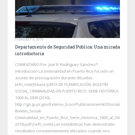
FEBRUARY 6, 2019
Departamento de Seguridad Pública: Una mirada
introductoria
COMENTARIO Por: Joel R. Rodríguez Sánchez*
Introducción La criminalidad en Puerto Rico ha sido un
asunto de preocupación durante décadas.
[efn_note]Véase JUNTA DE PLANIFICACIÓN, BOLETÍN
SOCIAL, CRIMINALIDAD EN PUERTO RICO: SERIE HISTÓRICA
1900 AL 2009 (2010),
http://gis.jp.pr.gov/Externo_Econ/Publicaciones%20Sociales/Bolet
Boletin_Social-
Criminalidad_en_Puerto_Rico_Serie_Historica_1900_al_2009_(Oct-
2010).pdf.[/efn_note] Las estadísticas han demostrado
resultados consistentemente elevados cuando nos